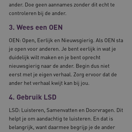
ander. Doe geen aannames zonder dit echt te
Deze functionele en technische cookies zorgen
ervoor dat de website werkt. Deze cookies
controleren bij de ander.
worden altijd geplaatst en maken geen inbreuk
op uw privacy.
3. Wees een OEN
Naam
Provider
/
Domein
Ve
UMB_SESSION
www.waardigheidentrots.nl
OEN: Open, Eerlijk en Nieuwsgierig. Als OEN sta
je open voor anderen. Je bent eerlijk in wat je
duidelijk wilt maken en je bent oprecht
BCSessionID
vilans.blueconic.net
nieuwsgierig naar de ander. Begin dus niet
eerst met je eigen verhaal. Zorg ervoor dat de
ander het verhaal kwijt kan bij jou.
4. Gebruik LSD
__Secure-ROLLOUT_TOKEN
.youtube.com
5 
LSD: Luisteren, Samenvatten en Doorvragen. Dit
Google Privacy Policy
helpt je om aandachtig te luisteren. En dat is
ARRAffinity
Microsoft Corporation
.waardigheidentrots.nl
belangrijk, want daarmee begrijp je de ander