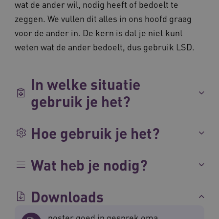
wat de ander wil, nodig heeft of bedoelt te
zeggen. We vullen dit alles in ons hoofd graag
voor de ander in. De kern is dat je niet kunt
weten wat de ander bedoelt, dus gebruik LSD.
ARRAffinitySameSite
Microsoft Corporation
In welke situatie
.waardigheidentrots.nl
gebruik je het?
Hoe gebruik je het?
AWSALBCORS
Amazon.com Inc.
vilans.blueconic.net
Wat heb je nodig?
Downloads
poster goed in gesprek oma