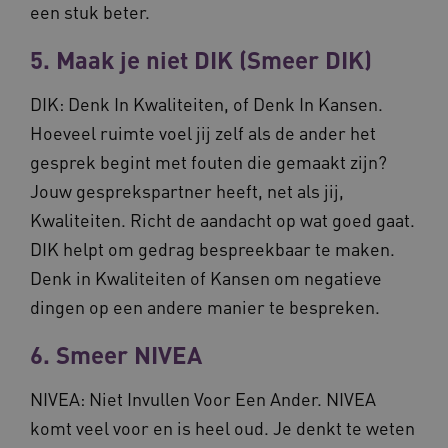
een stuk beter.
5. Maak je niet DIK (Smeer DIK)
DIK: Denk In Kwaliteiten, of Denk In Kansen.
CookieScriptConsent
CookieScript
Hoeveel ruimte voel jij zelf als de ander het
www.waardigheidentrots.nl
gesprek begint met fouten die gemaakt zijn?
Jouw gesprekspartner heeft, net als jij,
Kwaliteiten. Richt de aandacht op wat goed gaat.
DIK helpt om gedrag bespreekbaar te maken.
AWSALBCORS
Amazon.com Inc.
m906.waardigheidentrots.nl
Denk in Kwaliteiten of Kansen om negatieve
dingen op een andere manier te bespreken.
6. Smeer NIVEA
NIVEA: Niet Invullen Voor Een Ander. NIVEA
VISITOR_PRIVACY_METADATA
5 
YouTube
.youtube.com
komt veel voor en is heel oud. Je denkt te weten