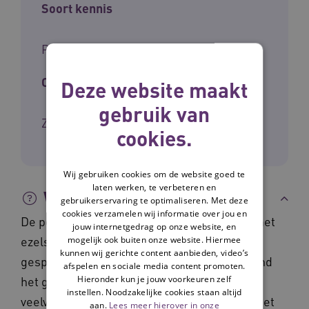
Soort kennis
Praktijk
Ontwikkelaar
Deze website maakt
gebruik van
Zorg voor Beter
cookies.
Wij gebruiken cookies om de website goed te
laten werken, te verbeteren en
Wat is het?
gebruikerservaring te optimaliseren. Met deze
cookies verzamelen wij informatie over jou en
De posters 'Goed in Gesprek' zijn posters met
jouw internetgedrag op onze website, en
ezelsbruggetjes en een tekening die het
mogelijk ook buiten onze website. Hiermee
kunnen wij gerichte content aanbieden, video’s
gesprek binnen het team op gang brengt rond
afspelen en sociale media content promoten.
Hieronder kun je jouw voorkeuren zelf
het goede gesprek. De posters tonen
instellen. Noodzakelijke cookies staan altijd
veelvoorkomende valkuilen in de omgang met
aan.
Lees meer hierover in onze