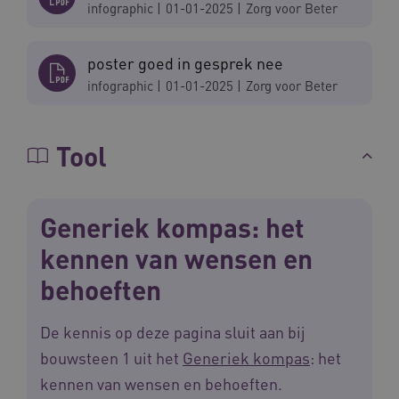
infographic
|
01-01-2025
|
Zorg voor Beter
AWSALB
1 week
Amazon.com Inc.
poster goed in gesprek nee
m906.waardigheidentrots.nl
infographic
|
01-01-2025
|
Zorg voor Beter
Tool
Generiek kompas: het
kennen van wensen en
behoeften
YSC
Sessie
Google LLC
.youtube.com
_ga_6B560G1Y8F
.waardigheidentrots.nl
1 jaar 1
maand
De kennis op deze pagina sluit aan bij
bouwsteen 1 uit het
Generiek kompas
: het
kennen van wensen en behoeften.
VISITOR_INFO1_LIVE
5 maanden
Google LLC
_ga_NWZZME161M
.waardigheidentrots.nl
1 jaar 1
weken
.youtube.com