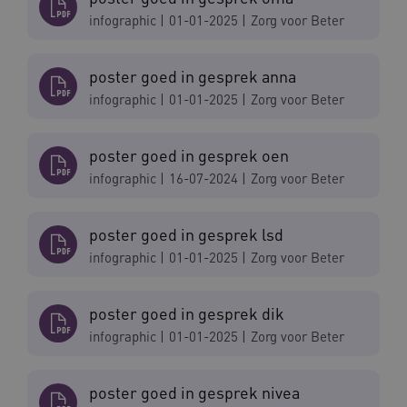
__Secure-YNID
.youtube.com
5 
infographic
|
01-01-2025
|
Zorg voor Beter
FPLC
.waardigheidentrots.nl
poster goed in gesprek anna
infographic
|
01-01-2025
|
Zorg voor Beter
poster goed in gesprek oen
infographic
|
16-07-2024
|
Zorg voor Beter
poster goed in gesprek lsd
infographic
|
01-01-2025
|
Zorg voor Beter
Naam
Provider
/
Domein
Vervaldat
poster goed in gesprek dik
_ga
1 jaar 1
Google LLC
maand
.waardigheidentrots.nl
infographic
|
01-01-2025
|
Zorg voor Beter
Naam
Provider
/
Domein
Vervaldat
FPID
1 jaar 1
Google
maand
.waardigheidentrots.nl
poster goed in gesprek nivea