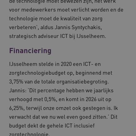
de technologie moet bewezen zijn, het werk
voor medewerkers moet verlicht worden en de
technologie moet de kwaliteit van zorg
YSC
Sessie
Google LLC
verbeteren’, aldus Jannis Syntychakis,
.youtube.com
_ga_6B560G1Y8F
.waardigheidentrots.nl
1 jaar 1
strategisch adviseur ICT bij IJsselheem.
maand
Financiering
VISITOR_INFO1_LIVE
5 maanden
Google LLC
_ga_NWZZME161M
.waardigheidentrots.nl
1 jaar 1
weken
.youtube.com
maand
IJsselheem stelde in 2020 een ICT- en
zorgtechnologiebudget op, beginnend met
3,75% van de totale organisatiebegroting.
ga_session_duration
www.waardigheidentrots.nl
29 minute
59 seconde
Jannis: ‘Dit percentage hebben we jaarlijks
verhoogd met 0,5%, en komt in 2026 uit op
6,25%, terwijl onze omzet ook gestegen is. Ik
verwacht dat we nu wel even goed zitten.’ Dit
BCSessionID
m906.waardigheidentrots.nl
1 jaar 1
maand
budget dekt de gehele ICT inclusief
_ga_G3VHK6CSBS
.waardigheidentrots.nl
1 jaar 1
maand
zorgtechnologie.