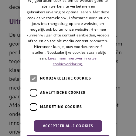
Wij gebruiken cookies om de website goed te
decentrale personele inzet.
laten werken, te verbeteren en
gebruikerservaring te optimaliseren. Met deze
cookies verzamelen wij informatie over jou en
Uitrol en borging
jouw internetgedrag op onze website, en
mogelijk ook buiten onze website. Hiermee
De uitvoering is bij De Zorggroep decentraal
kunnen wij gerichte content aanbieden, video’s
afspelen en sociale media content promoten.
georganiseerd. De organisatie koos ervoor om
Hieronder kun je jouw voorkeuren zelf
per locatie alle 5 geselecteerde technologieën
instellen. Noodzakelijke cookies staan altijd
aan.
Lees meer hierover in onze
tegelijk in te voeren. Inmiddels zijn 4 locaties
cookieverklaring.
klaar, 4 andere volgen. Anouk benadrukt het
belang van normalisering: ‘We willen dat
NOODZAKELIJKE COOKIES
medewerkers zorgtechnologie net zo gewoon
ANALYTISCHE COOKIES
gaan vinden als een steunkoushulpmiddel’.
Afdelingen worden verantwoordelijk voor het
MARKETING COOKIES
onderhoud van technologie, zodat de
innovatieafdeling zich kan richten op nieuwe
ACCEPTEER ALLE COOKIES
ontwikkelingen.