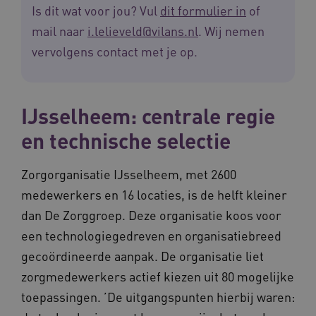
Is dit wat voor jou? Vul
dit formulier in
of
mail naar
i.lelieveld@vilans.nl
. Wij nemen
vervolgens contact met je op.
Naam
Provider
/
Domein
Vervaldat
_ga
1 jaar 1
Google LLC
maand
.waardigheidentrots.nl
Naam
Provider
/
Domein
Vervaldat
FPID
1 jaar 1
Google
IJsselheem: centrale regie
maand
.waardigheidentrots.nl
en technische selectie
Zorgorganisatie IJsselheem, met 2600
AWSALB
1 week
Amazon.com Inc.
medewerkers en 16 locaties, is de helft kleiner
m906.waardigheidentrots.nl
dan De Zorggroep. Deze organisatie koos voor
een technologiegedreven en organisatiebreed
gecoördineerde aanpak. De organisatie liet
zorgmedewerkers actief kiezen uit 80 mogelijke
toepassingen. ’De uitgangspunten hierbij waren: