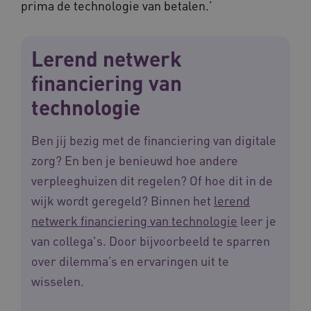
prima de technologie van betalen.’
AWSALBCORS
Amazon.com Inc.
vilans.blueconic.net
Lerend netwerk
financiering van
technologie
__Secure-YNID
.youtube.com
5 
Ben jij bezig met de financiering van digitale
zorg? En ben je benieuwd hoe andere
FPLC
.waardigheidentrots.nl
verpleeghuizen dit regelen? Of hoe dit in de
wijk wordt geregeld? Binnen het
lerend
netwerk financiering van technologie
leer je
van collega's. Door bijvoorbeeld te sparren
over dilemma’s en ervaringen uit te
wisselen.