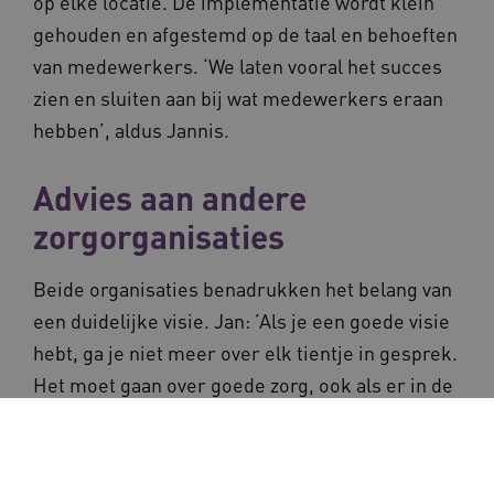
op elke locatie. De implementatie wordt klein
gehouden en afgestemd op de taal en behoeften
van medewerkers. ‘We laten vooral het succes
zien en sluiten aan bij wat medewerkers eraan
hebben’, aldus Jannis.
Advies aan andere
zorgorganisaties
Beide organisaties benadrukken het belang van
een duidelijke visie. Jan: ’Als je een goede visie
hebt, ga je niet meer over elk tientje in gesprek.
Het moet gaan over goede zorg, ook als er in de
toekomst een groter tekort aan personeel is.’
Jannis vult aan: ‘Een visie op technologie is het
startpunt. Betrek je medewerkers erbij, kies