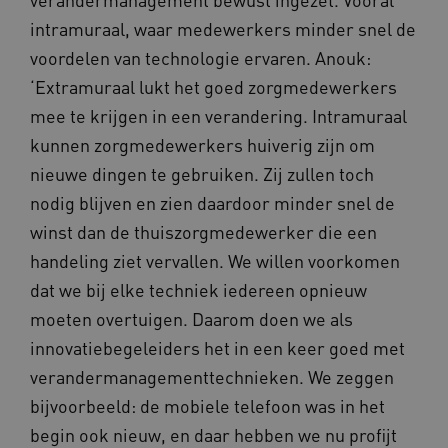
intramuraal, waar medewerkers minder snel de
voordelen van technologie ervaren. Anouk:
‘Extramuraal lukt het goed zorgmedewerkers
__Secure-ROLLOUT_TOKEN
.youtube.com
5 
mee te krijgen in een verandering. Intramuraal
kunnen zorgmedewerkers huiverig zijn om
Google Privacy Policy
ARRAffinity
Microsoft Corporation
.waardigheidentrots.nl
nieuwe dingen te gebruiken. Zij zullen toch
nodig blijven en zien daardoor minder snel de
winst dan de thuiszorgmedewerker die een
handeling ziet vervallen. We willen voorkomen
dat we bij elke techniek iedereen opnieuw
moeten overtuigen. Daarom doen we als
CookieScriptConsent
CookieScript
www.waardigheidentrots.nl
innovatiebegeleiders het in een keer goed met
verandermanagementtechnieken. We zeggen
bijvoorbeeld: de mobiele telefoon was in het
begin ook nieuw, en daar hebben we nu profijt
AWSALBCORS
Amazon.com Inc.