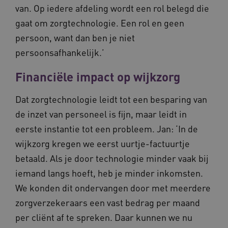
van. Op iedere afdeling wordt een rol belegd die
m906.waardigheidentrots.nl
gaat om zorgtechnologie. Een rol en geen
persoon, want dan ben je niet
persoonsafhankelijk.’
Financiële impact op wijkzorg
VISITOR_PRIVACY_METADATA
5 
YouTube
.youtube.com
Dat zorgtechnologie leidt tot een besparing van
de inzet van personeel is fijn, maar leidt in
eerste instantie tot een probleem. Jan: ‘In de
wijkzorg kregen we eerst uurtje-factuurtje
betaald. Als je door technologie minder vaak bij
iemand langs hoeft, heb je minder inkomsten.
ARRAffinitySameSite
Microsoft Corporation
.waardigheidentrots.nl
We konden dit ondervangen door met meerdere
zorgverzekeraars een vast bedrag per maand
per cliënt af te spreken. Daar kunnen we nu