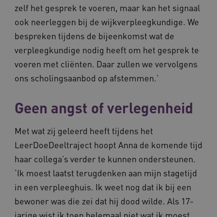
zelf het gesprek te voeren, maar kan het signaal
ook neerleggen bij de wijkverpleegkundige. We
bespreken tijdens de bijeenkomst wat de
verpleegkundige nodig heeft om het gesprek te
voeren met cliënten. Daar zullen we vervolgens
BCSessionID
www.waardigheidentrots.nl
Sessie
ons scholingsaanbod op afstemmen.’
Geen angst of verlegenheid
Met wat zij geleerd heeft tijdens het
LeerDoeDeeltraject hoopt Anna de komende tijd
haar collega’s verder te kunnen ondersteunen.
‘Ik moest laatst terugdenken aan mijn stagetijd
in een verpleeghuis. Ik weet nog dat ik bij een
bewoner was die zei dat hij dood wilde. Als 17-
jarige wist ik toen helemaal niet wat ik moest