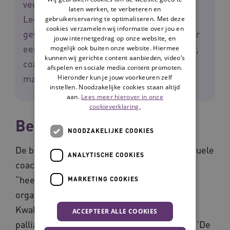
veel zorgprofessionals betrokken. Het
laten werken, te verbeteren en
LeerDoeDeeltraject had dan ook een
gebruikerservaring te optimaliseren. Met deze
cookies verzamelen wij informatie over jou en
gevarieerde groep deelnemers, waaronder
jouw internetgedrag op onze website, en
een geestelijk verzorger, stafmedewerker,
mogelijk ook buiten onze website. Hiermee
kunnen wij gerichte content aanbieden, video’s
coach, palliatief verpleegkundige en een
afspelen en sociale media content promoten.
manager.
Hieronder kun je jouw voorkeuren zelf
instellen. Noodzakelijke cookies staan altijd
aan.
Lees meer hierover in onze
cookieverklaring.
Belang van opleiden
NOODZAKELIJKE COOKIES
De bijeenkomsten, online sessies en individuele
ANALYTISCHE COOKIES
coaching waren voor Sandra van der Molen
“heel helpend” om de koers van haar
MARKETING COOKIES
organisatie te kunnen bepalen. Als Adviseur
Kwaliteit & Beleid is zij nauw betrokken bij
ACCEPTEER ALLE COOKIES
palliatieve zorg van Zorggroep Maas & Waal. ‘De