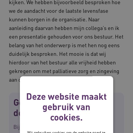
kijken. We hebben bijvoorbeeld besproken hoe
we de aandacht voor de laatste levensfase
kunnen borgen in de organisatie. Naar
aanleiding daarvan hebben mijn collega’s en ik
een presentatie gehouden voor ons bestuur. Het
belang van het onderwerp is met hen nog eens
duidelijk besproken. Het mooie is dat wij
hierdoor van het bestuur alle vrijheid hebben
gekregen om met palliatieve zorg en zingeving
aan de slag te gaan.’
Deze website maakt
Gevarieerde groep
gebruik van
deelnemers
cookies.
Bij zingeving in de laatste levensfase zijn
Wij gebruiken cookies om de website goed te