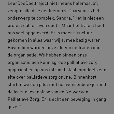
LeerDoeDeeltraject niet ineens helemaal af,
zeggen alle drie deelnemers. Daarvoor is het
onderwerp te complex. Sandra: ‘Het is niet een
Naam
Provider
/
Domein
Vervaldat
project dat je “even doet”. Maar het traject heeft
_ga
1 jaar 1
Google LLC
maand
.waardigheidentrots.nl
Naam
Provider
/
Domein
Vervaldat
ons veel opgeleverd. Er is meer structuur
FPID
1 jaar 1
Google
gekomen in alles waar wij al mee bezig waren.
maand
.waardigheidentrots.nl
Bovendien worden onze ideeën gedragen door
de organisatie. We hebben binnen onze
organisatie een kennisgroep palliatieve zorg
AWSALB
1 week
Amazon.com Inc.
opgericht en op ons intranet staat inmiddels een
m906.waardigheidentrots.nl
site over palliatieve zorg online. Binnenkort
starten we een pilot met het wensenboekje rond
de laatste levensfase van de Netwerken
Palliatieve Zorg. Er is echt een beweging in gang
gezet.’