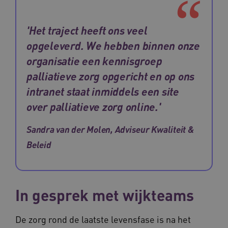
AWSALBCORS
Amazon.com Inc.
'Het traject heeft ons veel
vilans.blueconic.net
opgeleverd. We hebben binnen onze
organisatie een kennisgroep
palliatieve zorg opgericht en op ons
intranet staat inmiddels een site
__Secure-YNID
.youtube.com
5 
over palliatieve zorg online.'
FPLC
.waardigheidentrots.nl
Sandra van der Molen, Adviseur Kwaliteit &
Beleid
In gesprek met wijkteams
De zorg rond de laatste levensfase is na het