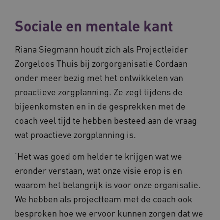
Sociale en mentale kant
Riana Siegmann houdt zich als Projectleider
__Secure-ROLLOUT_TOKEN
.youtube.com
5 
Zorgeloos Thuis bij zorgorganisatie Cordaan
Google Privacy Policy
ARRAffinity
Microsoft Corporation
onder meer bezig met het ontwikkelen van
.waardigheidentrots.nl
proactieve zorgplanning. Ze zegt tijdens de
bijeenkomsten en in de gesprekken met de
coach veel tijd te hebben besteed aan de vraag
wat proactieve zorgplanning is.
‘Het was goed om helder te krijgen wat we
CookieScriptConsent
CookieScript
www.waardigheidentrots.nl
eronder verstaan, wat onze visie erop is en
waarom het belangrijk is voor onze organisatie.
We hebben als projectteam met de coach ook
besproken hoe we ervoor kunnen zorgen dat we
AWSALBCORS
Amazon.com Inc.