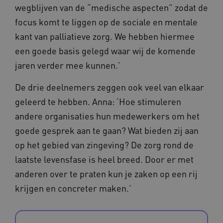
m906.waardigheidentrots.nl
wegblijven van de “medische aspecten” zodat de
focus komt te liggen op de sociale en mentale
kant van palliatieve zorg. We hebben hiermee
een goede basis gelegd waar wij de komende
jaren verder mee kunnen.’
VISITOR_PRIVACY_METADATA
5 
YouTube
.youtube.com
De drie deelnemers zeggen ook veel van elkaar
geleerd te hebben. Anna: ‘Hoe stimuleren
andere organisaties hun medewerkers om het
goede gesprek aan te gaan? Wat bieden zij aan
op het gebied van zingeving? De zorg rond de
laatste levensfase is heel breed. Door er met
anderen over te praten kun je zaken op een rij
ARRAffinitySameSite
Microsoft Corporation
.waardigheidentrots.nl
krijgen en concreter maken.’