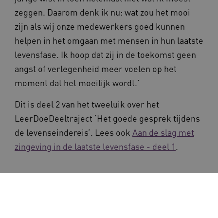
zeggen. Daarom denk ik nu: wat zou het mooi
zijn als wij onze medewerkers goed kunnen
helpen in het omgaan met mensen in hun laatste
levensfase. Ik hoop dat zij in de toekomst geen
angst of verlegenheid meer voelen op het
moment dat het moeilijk wordt.’
Dit is deel 2 van het tweeluik over het
LeerDoeDeeltraject ‘Het goede gesprek tijdens
de levenseindereis’. Lees ook
Aan de slag met
zingeving in de laatste levensfase - deel 1
.
Deel deze pagina via: