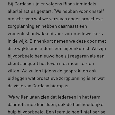
Bij Cordaan zijn er volgens Riana inmiddels
allerlei acties gestart. ‘We hebben voor onszelf
omschreven wat we verstaan onder proactieve
YSC
Sessie
Google LLC
.youtube.com
zorgplanning en hebben daarnaast een
_ga_6B560G1Y8F
.waardigheidentrots.nl
1 jaar 1
maand
vragenlijst ontwikkeld voor zorgmedewerkers
in de wijk. Binnenkort nemen we deze door met
VISITOR_INFO1_LIVE
5 maanden
Google LLC
_ga_NWZZME161M
.waardigheidentrots.nl
1 jaar 1
drie wijkteams tijdens een bijeenkomst. We zijn
weken
.youtube.com
maand
bijvoorbeeld benieuwd hoe zij reageren als een
cliënt aangeeft het leven niet meer te zien
ga_session_duration
www.waardigheidentrots.nl
29 minute
zitten. We zullen tijdens de gesprekken ook
59 seconde
uitleggen wat proactieve zorgplanning is en wat
de visie van Cordaan hierop is.’
‘We willen laten zien dat iedereen in het team
BCSessionID
m906.waardigheidentrots.nl
1 jaar 1
maand
daar iets mee kan doen, ook de huishoudelijke
_ga_G3VHK6CSBS
.waardigheidentrots.nl
1 jaar 1
maand
hulp bijvoorbeeld. Een teamlid hoeft niet per se