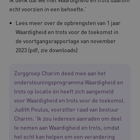
echt voorzien in een behoefte.’
ga_session_duration
www.waardigheidentrots.nl
29 minute
Lees meer over de opbrengsten van 1 jaar
59 seconde
Waardigheid en trots voor de toekomst in
de voortgangsrapportage van november
2023 (pdf, zie downloads)
BCSessionID
m906.waardigheidentrots.nl
1 jaar 1
maand
_ga_G3VHK6CSBS
.waardigheidentrots.nl
1 jaar 1
maand
Zorggroep Charim deed mee aan het
ondersteuningsprogramma Waardigheid en
trots op locatie én heeft zich aangemeld
voor Waardigheid en trots voor de toekomst.
Judith Poulus, voorzitter raad van bestuur
Charim: ‘Ik zou iedereen aanraden om deel
BCSessionID
www.waardigheidentrots.nl
Sessie
te nemen aan Waardigheid en trots, omdat
het echt kan helpen om een verandering