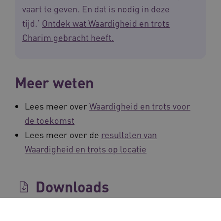
vaart te geven. En dat is nodig in deze
tijd.’
Ontdek wat Waardigheid en trots
Charim gebracht heeft.
Meer weten
Lees meer over
Waardigheid en trots voor
de toekomst
Lees meer over de
resultaten van
Waardigheid en trots op locatie
Downloads
voortgangsrapportage waardigheid en