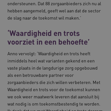
ondersteunen. Dat 88 zorgaanbieders zich nu al
hebben aangemeld, geeft wel aan dat de sector
AWSALB
1 week
Amazon.com Inc.
de slag naar de toekomst wil maken.’
m906.waardigheidentrots.nl
‘Waardigheid en trots
voorziet in een behoefte’
Anno vervolgt: ‘Waardigheid en trots heeft
inmiddels heel wat varianten gekend en een
vaste plaats in de langdurige zorg opgebouwd
als een betrouwbare partner voor
YSC
Sessie
Google LLC
zorgaanbieders die zich willen verbeteren. Met
.youtube.com
_ga_6B560G1Y8F
.waardigheidentrots.nl
1 jaar 1
Waardigheid en trots voor de toekomst kunnen
maand
we ook weer maatwerk leveren dat aansluit bij
wat nodig is om toekomstbestendig te worden.
VISITOR_INFO1_LIVE
5 maanden
Google LLC
_ga_NWZZME161M
.waardigheidentrots.nl
1 jaar 1
weken
.youtube.com
maand
Ik denk dat we met Waardigheid en trots daarom