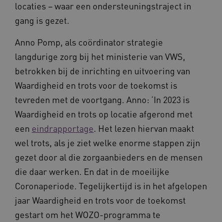
locaties – waar een ondersteuningstraject in
FPLC
.waardigheidentrots.nl
gang is gezet.
Anno Pomp, als coördinator strategie
langdurige zorg bij het ministerie van VWS,
betrokken bij de inrichting en uitvoering van
Waardigheid en trots voor de toekomst is
tevreden met de voortgang. Anno: ‘In 2023 is
Waardigheid en trots op locatie afgerond met
een
eindrapportage
. Het lezen hiervan maakt
wel trots, als je ziet welke enorme stappen zijn
gezet door al die zorgaanbieders en de mensen
Naam
Provider
/
Domein
Vervaldat
die daar werken. En dat in de moeilijke
_ga
1 jaar 1
Google LLC
maand
.waardigheidentrots.nl
Naam
Provider
/
Domein
Vervaldat
Coronaperiode. Tegelijkertijd is in het afgelopen
FPID
1 jaar 1
Google
jaar Waardigheid en trots voor de toekomst
maand
.waardigheidentrots.nl
gestart om het WOZO-programma te