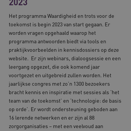
2023
Het programma Waardigheid en trots voor de
toekomst is begin 2023 van start gegaan. Er
worden vragen opgehaald waarop het
programma antwoorden biedt via tools en
ARRAffinitySameSite
Microsoft Corporation
.waardigheidentrots.nl
praktijkvoorbeelden in kennisdossiers op deze
website. Er zijn webinars, dialoogsessie en een
leergang opgezet, die ook komend jaar
voortgezet en uitgebreid zullen worden. Het
jaarlijkse congres met zo’n 1300 bezoekers
AWSALBCORS
Amazon.com Inc.
vilans.blueconic.net
bracht kennis en inspiratie met sessies als ‘het
team van de toekomst’ en ‘technologie: de basis
op orde’. Er wordt ondersteuning geboden aan
16 lerende netwerken en er zijn al 88
zorgorganisaties – met een veelvoud aan
__Secure-YNID
.youtube.com
5 