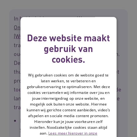
In het beleidsprogramma
Wonen,
Ondersteuning en Zorg voor Ouderen
Deze website maakt
(WOZO)
van de rijksoverheid, staat de
transitie beschreven die nodig is om de
gebruik van
ouderenzorg toekomstbestendig te maken.
cookies.
De uitgangspunten zijn: zelf als het kan,
thuis als het kan en digitaal als het kan. Het
Wij gebruiken cookies om de website goed te
programma Waardigheid en trots voor de
laten werken, te verbeteren en
gebruikerservaring te optimaliseren. Met deze
toekomst ondersteunt zorgaanbieders in de
cookies verzamelen wij informatie over jou en
langdurige zorg bij het vormgeven van deze
jouw internetgedrag op onze website, en
mogelijk ook buiten onze website. Hiermee
transitie.
kunnen wij gerichte content aanbieden, video’s
afspelen en sociale media content promoten.
Lees meer over
Waardigheid en trots
Hieronder kun je jouw voorkeuren zelf
instellen. Noodzakelijke cookies staan altijd
voor de toekomst
aan.
Lees meer hierover in onze