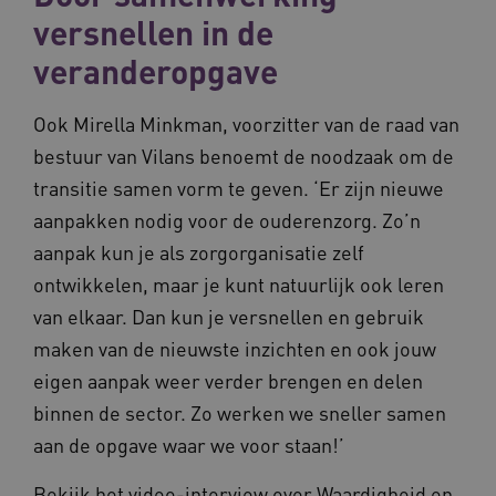
Deze functionele en technische cookies zorgen
versnellen in de
ervoor dat de website werkt. Deze cookies
worden altijd geplaatst en maken geen inbreuk
op uw privacy.
veranderopgave
Naam
Provider
/
Domein
Ve
Ook Mirella Minkman, voorzitter van de raad van
UMB_SESSION
www.waardigheidentrots.nl
bestuur van Vilans benoemt de noodzaak om de
transitie samen vorm te geven. ‘Er zijn nieuwe
aanpakken nodig voor de ouderenzorg. Zo’n
BCSessionID
vilans.blueconic.net
aanpak kun je als zorgorganisatie zelf
ontwikkelen, maar je kunt natuurlijk ook leren
van elkaar. Dan kun je versnellen en gebruik
maken van de nieuwste inzichten en ook jouw
eigen aanpak weer verder brengen en delen
__Secure-ROLLOUT_TOKEN
.youtube.com
5 
binnen de sector. Zo werken we sneller samen
Google Privacy Policy
ARRAffinity
Microsoft Corporation
aan de opgave waar we voor staan!’
.waardigheidentrots.nl
Bekijk het video-interview over Waardigheid en