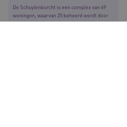
De Schuylenburcht is een complex van 69
woningen, waarvan 25 beheerd wordt door
de woon- en zorgorganisatie en de rest
sociale huur is via woningbouworganisatie
De Woningraat. De woningtoewijzing voor de
reguliere verhuur gaat via de
woningbouworganisatie, in samenwerking
met de woningconsulent. Voor de
zorgappartementen ‘scheiden wonen en
zorg’ (volledig pakket thuis (VPT)) gaat dit via
De Wulverhorst. Het afsluiten van de
huurovereenkomst en de toets op passend
toewijzen (beschik je over voldoende
financiën om de huur te kunnen betalen
passend binnen de wetgeving van sociale