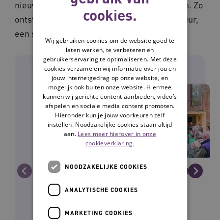
nieuwjaarsreceptie suggesties konden doen. Zo
cookies.
ontstonden ook het wekelijkse rummikub-uur,
een sjoelmiddag en het pensioengesprek.
Wij gebruiken cookies om de website goed te
laten werken, te verbeteren en
gebruikerservaring te optimaliseren. Met deze
Andere delen van dit zesluik
cookies verzamelen wij informatie over jou en
jouw internetgedrag op onze website, en
mogelijk ook buiten onze website. Hiermee
kunnen wij gerichte content aanbieden, video’s
afspelen en sociale media content promoten.
Hieronder kun je jouw voorkeuren zelf
instellen. Noodzakelijke cookies staan altijd
aan.
Lees meer hierover in onze
cookieverklaring.
NOODZAKELIJKE COOKIES
Hoe bewoners De Schuylenburcht
Vorige
Volge
ervaren: ‘Samen is het wel fijner’
ANALYTISCHE COOKIES
MARKETING COOKIES