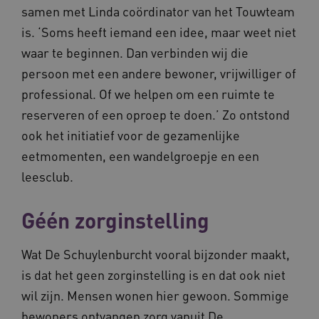
samen met Linda coördinator van het Touwteam
is. ‘Soms heeft iemand een idee, maar weet niet
BCSessionID
vilans.blueconic.net
waar te beginnen. Dan verbinden wij die
persoon met een andere bewoner, vrijwilliger of
professional. Of we helpen om een ruimte te
reserveren of een oproep te doen.’ Zo ontstond
ook het initiatief voor de gezamenlijke
__Secure-ROLLOUT_TOKEN
.youtube.com
5 
eetmomenten, een wandelgroepje en een
Google Privacy Policy
ARRAffinity
Microsoft Corporation
leesclub.
.waardigheidentrots.nl
Géén zorginstelling
Wat De Schuylenburcht vooral bijzonder maakt,
is dat het geen zorginstelling is en dat ook niet
CookieScriptConsent
CookieScript
wil zijn. Mensen wonen hier gewoon. Sommige
www.waardigheidentrots.nl
bewoners ontvangen zorg vanuit De