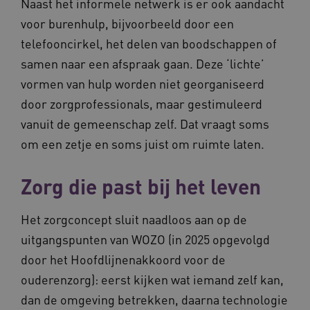
Naast het informele netwerk is er ook aandacht
voor burenhulp, bijvoorbeeld door een
telefooncirkel, het delen van boodschappen of
samen naar een afspraak gaan. Deze ‘lichte’
vormen van hulp worden niet georganiseerd
AWSALBCORS
Amazon.com Inc.
vilans.blueconic.net
door zorgprofessionals, maar gestimuleerd
vanuit de gemeenschap zelf. Dat vraagt soms
om een zetje en soms juist om ruimte laten.
Zorg die past bij het leven
__Secure-YNID
.youtube.com
5 
Het zorgconcept sluit naadloos aan op de
FPLC
.waardigheidentrots.nl
uitgangspunten van WOZO (in 2025 opgevolgd
door het Hoofdlijnenakkoord voor de
ouderenzorg): eerst kijken wat iemand zelf kan,
dan de omgeving betrekken, daarna technologie