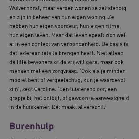
Wulverhorst, maar verder wonen ze zelfstandig
en zijn in beheer van hun eigen woning. Ze
hebben hun eigen voordeur, hun eigen ritme,
AWSALBCORS
Amazon.com Inc.
m906.waardigheidentrots.nl
hun eigen leven. Maar dat leven speelt zich wel
af in een context van verbondenheid. De basis is
dat iedereen iets te brengen heeft. Niet alleen
de fitte bewoners of de vrijwilligers, maar ook
mensen met een zorgvraag. ‘Ook als je minder
VISITOR_PRIVACY_METADATA
5 
YouTube
.youtube.com
mobiel bent of vergeetachtig, kun je waardevol
zijn’, zegt Caroline. ‘Een luisterend oor, een
grapje bij het ontbijt, of gewoon je aanwezigheid
in de huiskamer. Dat maakt al verschil.’
Burenhulp
ARRAffinitySameSite
Microsoft Corporation
.waardigheidentrots.nl