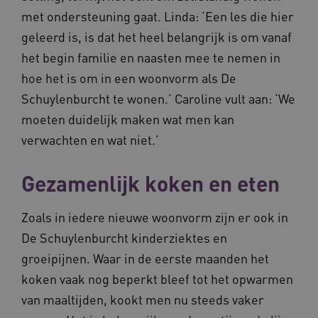
met ondersteuning gaat. Linda: ‘Een les die hier
geleerd is, is dat het heel belangrijk is om vanaf
het begin familie en naasten mee te nemen in
hoe het is om in een woonvorm als De
Schuylenburcht te wonen.’ Caroline vult aan: ‘We
YSC
Sessie
Google LLC
moeten duidelijk maken wat men kan
.youtube.com
_ga_6B560G1Y8F
.waardigheidentrots.nl
1 jaar 1
verwachten en wat niet.’
maand
Gezamenlijk koken en eten
VISITOR_INFO1_LIVE
5 maanden
Google LLC
_ga_NWZZME161M
.waardigheidentrots.nl
1 jaar 1
weken
.youtube.com
maand
Zoals in iedere nieuwe woonvorm zijn er ook in
De Schuylenburcht kinderziektes en
ga_session_duration
www.waardigheidentrots.nl
29 minute
groeipijnen. Waar in de eerste maanden het
59 seconde
koken vaak nog beperkt bleef tot het opwarmen
van maaltijden, kookt men nu steeds vaker