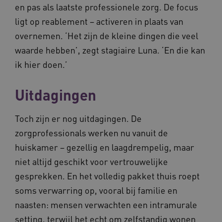
en pas als laatste professionele zorg. De focus
ligt op reablement – activeren in plaats van
overnemen. ‘Het zijn de kleine dingen die veel
waarde hebben’, zegt stagiaire Luna. ‘En die kan
ik hier doen.’
Naam
Provider
/
Domein
Vervaldat
Uitdagingen
_ga
1 jaar 1
Google LLC
maand
.waardigheidentrots.nl
Naam
Provider
/
Domein
Vervaldat
FPID
1 jaar 1
Google
Toch zijn er nog uitdagingen. De
maand
.waardigheidentrots.nl
zorgprofessionals werken nu vanuit de
huiskamer – gezellig en laagdrempelig, maar
niet altijd geschikt voor vertrouwelijke
AWSALB
1 week
Amazon.com Inc.
gesprekken. En het volledig pakket thuis roept
m906.waardigheidentrots.nl
soms verwarring op, vooral bij familie en
naasten: mensen verwachten een intramurale
setting, terwijl het echt om zelfstandig wonen