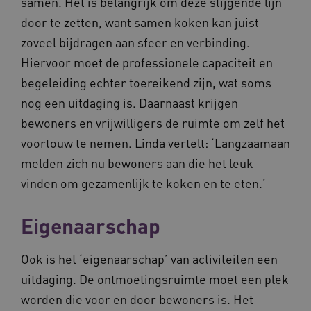
samen. Het is belangrijk om deze stijgende lijn
BCSessionID
m906.waardigheidentrots.nl
1 jaar 1
door te zetten, want samen koken kan juist
maand
_ga_G3VHK6CSBS
.waardigheidentrots.nl
1 jaar 1
zoveel bijdragen aan sfeer en verbinding.
maand
Hiervoor moet de professionele capaciteit en
begeleiding echter toereikend zijn, wat soms
nog een uitdaging is. Daarnaast krijgen
bewoners en vrijwilligers de ruimte om zelf het
voortouw te nemen. Linda vertelt: ‘Langzaamaan
BCSessionID
www.waardigheidentrots.nl
Sessie
melden zich nu bewoners aan die het leuk
vinden om gezamenlijk te koken en te eten.’
Eigenaarschap
Ook is het ‘eigenaarschap’ van activiteiten een
uitdaging. De ontmoetingsruimte moet een plek
worden die voor en door bewoners is. Het