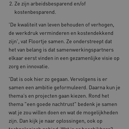
Ze zijn arbeidsbesparend en/of
kostenbesparend.
__Secure-ROLLOUT_TOKEN
.youtube.com
5 
'De kwaliteit van leven behouden of verhogen,
de werkdruk verminderen en kostendekkend
Google Privacy Policy
ARRAffinity
Microsoft Corporation
.waardigheidentrots.nl
zijn', vat Floortje samen. Ze onderstreept dat
het van belang is dat samenwerkingspartners
elkaar eerst vinden in een gezamenlijke visie op
zorg en innovatie.
'Dat is ook hier zo gegaan. Vervolgens is er
CookieScriptConsent
CookieScript
samen een ambitie geformuleerd. Daarna kun je
www.waardigheidentrots.nl
thema’s en projecten gaan kiezen. Rond het
thema "een goede nachtrust" bedenk je samen
wat je zou willen doen en wat de mogelijkheden
zijn. Dan kijk je naar oplossingen, ook op
AWSALBCORS
Amazon.com Inc.
m906.waardigheidentrots.nl
technologisch gebied. Wat is er beschikbaar?