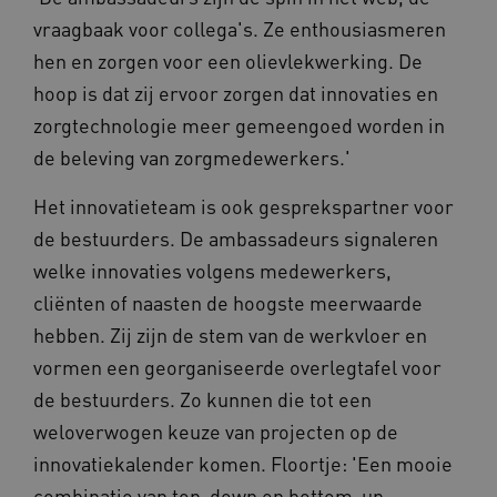
vraagbaak voor collega's. Ze enthousiasmeren
hen en zorgen voor een olievlekwerking. De
YSC
Sessie
Google LLC
.youtube.com
_ga_6B560G1Y8F
.waardigheidentrots.nl
1 jaar 1
hoop is dat zij ervoor zorgen dat innovaties en
maand
zorgtechnologie meer gemeengoed worden in
de beleving van zorgmedewerkers.'
VISITOR_INFO1_LIVE
5 maanden
Google LLC
_ga_NWZZME161M
.waardigheidentrots.nl
1 jaar 1
weken
.youtube.com
maand
Het innovatieteam is ook gesprekspartner voor
de bestuurders. De ambassadeurs signaleren
welke innovaties volgens medewerkers,
ga_session_duration
www.waardigheidentrots.nl
29 minute
59 seconde
cliënten of naasten de hoogste meerwaarde
hebben. Zij zijn de stem van de werkvloer en
vormen een georganiseerde overlegtafel voor
de bestuurders. Zo kunnen die tot een
BCSessionID
m906.waardigheidentrots.nl
1 jaar 1
maand
weloverwogen keuze van projecten op de
_ga_G3VHK6CSBS
.waardigheidentrots.nl
1 jaar 1
maand
innovatiekalender komen. Floortje: 'Een mooie
combinatie van top-down en bottom-up