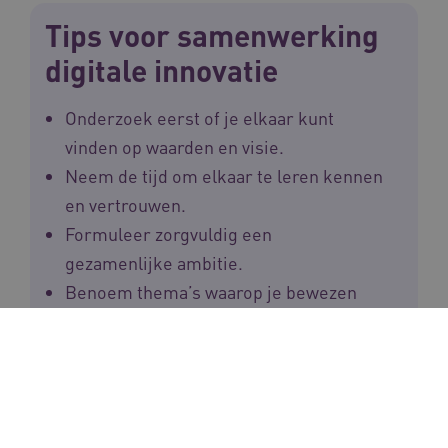
Tips voor samenwerking
digitale innovatie
Onderzoek eerst of je elkaar kunt
vinden op waarden en visie.
Neem de tijd om elkaar te leren kennen
en vertrouwen.
Formuleer zorgvuldig een
gezamenlijke ambitie.
Benoem thema’s waarop je bewezen
technologie wilt toepassen – zoals
'nachtrust' of 'continentie' – en leid
daar projecten vanaf.
Begin niet op voorhand bij
technologische oplossingen.