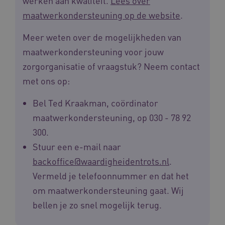
werken aan kwaliteit.
Lees over
AWSALBCORS
Amazon.com Inc.
maatwerkondersteuning op de website
.
vilans.blueconic.net
Meer weten over de mogelijkheden van
maatwerkondersteuning voor jouw
zorgorganisatie of vraagstuk? Neem contact
met ons op:
__Secure-YNID
.youtube.com
5 
Bel Ted Kraakman, coördinator
FPLC
.waardigheidentrots.nl
maatwerkondersteuning, op 030 - 78 92
300.
Stuur een e-mail naar
backoffice@waardigheidentrots.nl
.
Vermeld je telefoonnummer en dat het
om maatwerkondersteuning gaat. Wij
bellen je zo snel mogelijk terug.