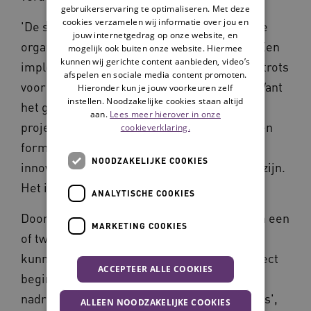
gebruikerservaring te optimaliseren. Met deze
cookies verzamelen wij informatie over jou en
'De strategisch adviseur is iemand buiten de
jouw internetgedrag op onze website, en
organisaties, maar die de regio goed kent. Een
mogelijk ook buiten onze website. Hiermee
kunnen wij gerichte content aanbieden, video’s
implementatiecoach vanuit Waardigheid en trots
afspelen en sociale media content promoten.
voor de toekomst neemt mijn stokje over. Want
Hieronder kun je jouw voorkeuren zelf
instellen. Noodzakelijke cookies staan altijd
het gaat vooral om de innovaties van de
aan.
Lees meer hierover in onze
projectenkalender die de organisaties samen
cookieverklaring.
formuleren ook écht te gebruiken. Een
NOODZAKELIJKE COOKIES
innovatie kan overigens ook een werkwijze zijn.
Het is niet per definitie iets technologisch.'
ANALYTISCHE COOKIES
Doordat een gekozen innovatie eerst binnen een
MARKETING COOKIES
of twee organisaties wordt uitgeprobeerd,
kunnen de anderen daarvan leren. 'Per project
ACCEPTEER ALLE COOKIES
beginnen we klein. En evaluaties zijn
nadrukkelijk opgenomen in de overlegcyclus',
ALLEEN NOODZAKELIJKE COOKIES