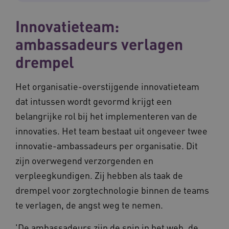
Innovatieteam:
Naam
Provider
/
Domein
Vervaldat
_ga
1 jaar 1
Google LLC
ambassadeurs verlagen
maand
.waardigheidentrots.nl
Naam
Provider
/
Domein
Vervaldat
drempel
FPID
1 jaar 1
Google
maand
.waardigheidentrots.nl
Het organisatie-overstijgende innovatieteam
dat intussen wordt gevormd krijgt een
belangrijke rol bij het implementeren van de
AWSALB
1 week
Amazon.com Inc.
m906.waardigheidentrots.nl
innovaties. Het team bestaat uit ongeveer twee
innovatie-ambassadeurs per organisatie. Dit
zijn overwegend verzorgenden en
verpleegkundigen. Zij hebben als taak de
drempel voor zorgtechnologie binnen de teams
te verlagen, de angst weg te nemen.
'De ambassadeurs zijn de spin in het web, de