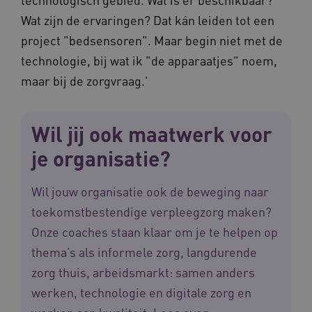
Wat zijn de ervaringen? Dat kán leiden tot een
project "bedsensoren". Maar begin niet met de
technologie, bij wat ik "de apparaatjes" noem,
maar bij de zorgvraag.'
VISITOR_PRIVACY_METADATA
5 
YouTube
.youtube.com
Wil jij ook maatwerk voor
je organisatie?
Wil jouw organisatie ook de beweging naar
toekomstbestendige verpleegzorg maken?
ARRAffinitySameSite
Microsoft Corporation
Onze coaches staan klaar om je te helpen op
.waardigheidentrots.nl
thema’s als informele zorg, langdurende
zorg thuis, arbeidsmarkt: samen anders
werken, technologie en digitale zorg en