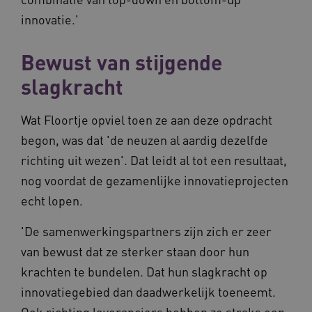
innovatie.'
Bewust van stijgende
BCSessionID
www.waardigheidentrots.nl
Sessie
slagkracht
Wat Floortje opviel toen ze aan deze opdracht
begon, was dat 'de neuzen al aardig dezelfde
richting uit wezen'. Dat leidt al tot een resultaat,
nog voordat de gezamenlijke innovatieprojecten
echt lopen.
'De samenwerkingspartners zijn zich er zeer
van bewust dat ze sterker staan door hun
krachten te bundelen. Dat hun slagkracht op
innovatiegebied dan daadwerkelijk toeneemt.
Ook richting leveranciers hebben ze straks een