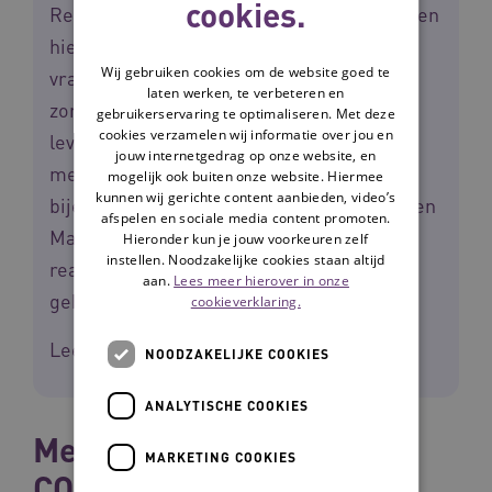
cookies.
Reablement van start. Deelnemers wisselen
hierin kennis en ervaringen uit rondom
Wij gebruiken cookies om de website goed te
vragen als: 'Hoe zetten andere
laten werken, te verbeteren en
zorgorganisaties reablement in?' en 'Wat
gebruikerservaring te optimaliseren. Met deze
cookies verzamelen wij informatie over jou en
levert dit op voor cliënten en
jouw internetgedrag op onze website, en
medewerkers?' Tijdens de zesde
mogelijk ook buiten onze website. Hiermee
kunnen wij gerichte content aanbieden, video’s
bijeenkomst in oktober gaven Paul Sukel en
afspelen en sociale media content promoten.
Manon Schook een presentatie over
Hieronder kun je jouw voorkeuren zelf
instellen. Noodzakelijke cookies staan altijd
reablement binnen WZH. Dit artikel is
aan.
Lees meer hierover in onze
gebaseerd op hun verhaal.
cookieverklaring.
Lees meer over
lerende netwerken
.
NOODZAKELIJKE COOKIES
ANALYTISCHE COOKIES
Meten om te begrijpen:
MARKETING COOKIES
COPM en PRPP