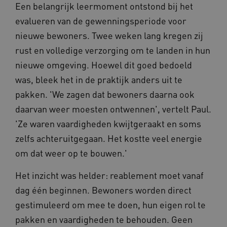
Een belangrijk leermoment ontstond bij het
evalueren van de gewenningsperiode voor
nieuwe bewoners. Twee weken lang kregen zij
rust en volledige verzorging om te landen in hun
AWSALBCORS
Amazon.com Inc.
vilans.blueconic.net
nieuwe omgeving. Hoewel dit goed bedoeld
was, bleek het in de praktijk anders uit te
pakken. 'We zagen dat bewoners daarna ook
daarvan weer moesten ontwennen', vertelt Paul.
'Ze waren vaardigheden kwijtgeraakt en soms
__Secure-YNID
.youtube.com
5 
zelfs achteruitgegaan. Het kostte veel energie
om dat weer op te bouwen.'
FPLC
.waardigheidentrots.nl
Het inzicht was helder: reablement moet vanaf
dag één beginnen. Bewoners worden direct
gestimuleerd om mee te doen, hun eigen rol te
pakken en vaardigheden te behouden. Geen