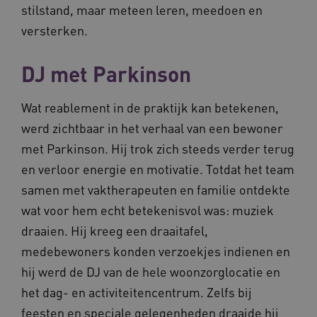
stilstand, maar meteen leren, meedoen en
versterken.
DJ met Parkinson
Naam
Provider
/
Domein
Vervaldat
Wat reablement in de praktijk kan betekenen,
_ga
1 jaar 1
Google LLC
werd zichtbaar in het verhaal van een bewoner
maand
.waardigheidentrots.nl
Naam
Provider
/
Domein
Vervaldat
met Parkinson. Hij trok zich steeds verder terug
FPID
1 jaar 1
Google
maand
.waardigheidentrots.nl
en verloor energie en motivatie. Totdat het team
samen met vaktherapeuten en familie ontdekte
wat voor hem echt betekenisvol was: muziek
draaien. Hij kreeg een draaitafel,
AWSALB
1 week
Amazon.com Inc.
m906.waardigheidentrots.nl
medebewoners konden verzoekjes indienen en
hij werd de DJ van de hele woonzorglocatie en
het dag- en activiteitencentrum. Zelfs bij
feesten en speciale gelegenheden draaide hij