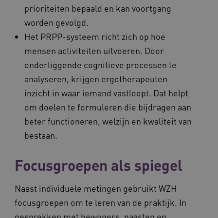
prioriteiten bepaald en kan voortgang
BCSessionID
vilans.blueconic.net
worden gevolgd.
Het PRPP-systeem richt zich op hoe
mensen activiteiten uitvoeren. Door
onderliggende cognitieve processen te
analyseren, krijgen ergotherapeuten
__Secure-ROLLOUT_TOKEN
.youtube.com
5 
inzicht in waar iemand vastloopt. Dat helpt
Google Privacy Policy
ARRAffinity
Microsoft Corporation
om doelen te formuleren die bijdragen aan
.waardigheidentrots.nl
beter functioneren, welzijn en kwaliteit van
bestaan.
Focusgroepen als spiegel
Naast individuele metingen gebruikt WZH
CookieScriptConsent
CookieScript
www.waardigheidentrots.nl
focusgroepen om te leren van de praktijk. In
gesprekken met bewoners, naasten en