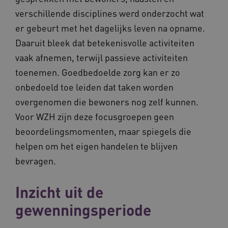
verschillende disciplines werd onderzocht wat
er gebeurt met het dagelijks leven na opname.
AWSALBCORS
Amazon.com Inc.
m906.waardigheidentrots.nl
Daaruit bleek dat betekenisvolle activiteiten
vaak afnemen, terwijl passieve activiteiten
toenemen. Goedbedoelde zorg kan er zo
onbedoeld toe leiden dat taken worden
overgenomen die bewoners nog zelf kunnen.
VISITOR_PRIVACY_METADATA
5 
YouTube
Voor WZH zijn deze focusgroepen geen
.youtube.com
beoordelingsmomenten, maar spiegels die
helpen om het eigen handelen te blijven
bevragen.
Inzicht uit de
gewenningsperiode
ARRAffinitySameSite
Microsoft Corporation
.waardigheidentrots.nl