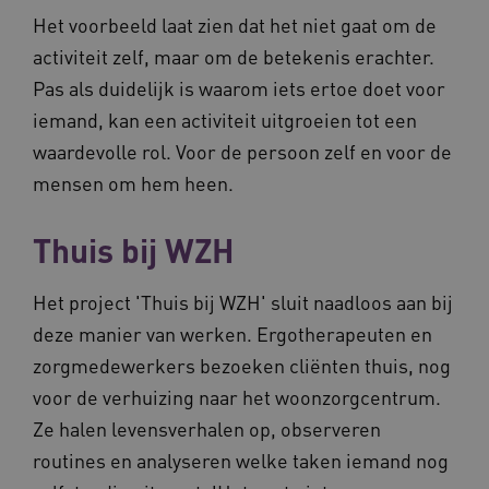
BCSessionID
m906.waardigheidentrots.nl
1 jaar 1
Het voorbeeld laat zien dat het niet gaat om de
maand
_ga_G3VHK6CSBS
.waardigheidentrots.nl
1 jaar 1
maand
activiteit zelf, maar om de betekenis erachter.
Pas als duidelijk is waarom iets ertoe doet voor
iemand, kan een activiteit uitgroeien tot een
waardevolle rol. Voor de persoon zelf en voor de
mensen om hem heen.
BCSessionID
www.waardigheidentrots.nl
Sessie
Thuis bij WZH
Het project 'Thuis bij WZH' sluit naadloos aan bij
deze manier van werken. Ergotherapeuten en
zorgmedewerkers bezoeken cliënten thuis, nog
voor de verhuizing naar het woonzorgcentrum.
Ze halen levensverhalen op, observeren
routines en analyseren welke taken iemand nog