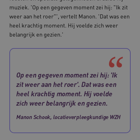
muziek. 'Op een gegeven moment zei hij: "Ik zit
weer aan het roer"', vertelt Manon. 'Dat was een
heel krachtig moment. Hij voelde zich weer
belangrijk en gezien.'
YSC
Sessie
Google LLC
.youtube.com
_ga_6B560G1Y8F
.waardigheidentrots.nl
1 jaar 1
maand
Op een gegeven moment zei hij: 'Ik
VISITOR_INFO1_LIVE
5 maanden
Google LLC
_ga_NWZZME161M
.waardigheidentrots.nl
1 jaar 1
weken
.youtube.com
zit weer aan het roer'. Dat was een
maand
heel krachtig moment. Hij voelde
zich weer belangrijk en gezien.
ga_session_duration
www.waardigheidentrots.nl
29 minute
59 seconde
Manon Schook, locatieverpleegkundige WZH