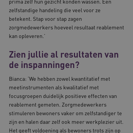
prima zelf hun gezicht konden wassen. Een
zelfstandige handeling die veel voor ze
Naam
Provider
/
Domein
Vervaldat
betekent. Stap voor stap zagen
_ga
1 jaar 1
Google LLC
maand
zorgmedewerkers hoeveel resultaat reablement
.waardigheidentrots.nl
Naam
Provider
/
Domein
Vervaldat
kan opleveren.’
FPID
1 jaar 1
Google
maand
.waardigheidentrots.nl
Zien jullie al resultaten van
de inspanningen?
AWSALB
1 week
Amazon.com Inc.
m906.waardigheidentrots.nl
Bianca: ‘We hebben zowel kwantitatief met
meetinstrumenten als kwalitatief met
focusgroepen duidelijk positieve effecten van
reablement gemeten. Zorgmedewerkers
stimuleren bewoners vaker om zelfstandiger te
zijn en halen daar zelf ook meer werkplezier uit.
Het geeft voldoening als bewoners trots zijn op