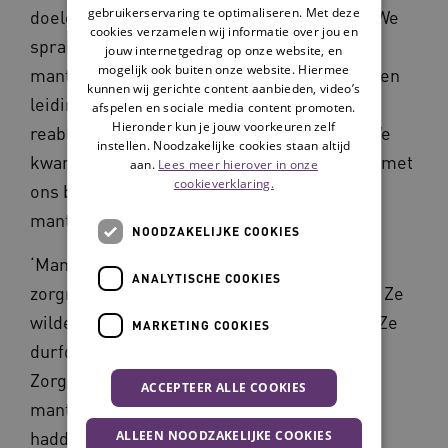
gebruikerservaring te optimaliseren. Met deze
doelgroepen bij ons onderzoek betrokken. We
cookies verzamelen wij informatie over jou en
spraken in focusgroepen met bewoners,
jouw internetgedrag op onze website, en
mogelijk ook buiten onze website. Hiermee
mantelzorgers, vrijwilligers, medewerkers en
kunnen wij gerichte content aanbieden, video’s
leidinggevenden over wat nodig is om
afspelen en sociale media content promoten.
Hieronder kun je jouw voorkeuren zelf
reablement bij Patyna mogelijk te maken. We
instellen. Noodzakelijke cookies staan altijd
kwamen erachter dat reablement schuurde met
aan.
Lees meer hierover in onze
cookieverklaring.
ons beleid op het gebied van vrijwilligers,
mantelzorgers en innovatie.’
NOODZAKELIJKE COOKIES
‘Mantelzorgers gaven aan dat ze de
ANALYTISCHE COOKIES
zorgmedewerkers vaak hard zagen werken. Ze
wilden graag helpen, maar wisten niet hoe. Ze
MARKETING COOKIES
durfden dit ook niet te vragen.
Zorgmedewerkers dachten juist dat
ACCEPTEER ALLE COOKIES
mantelzorgers het in de thuissituatie zwaar
hadden gehad, dus wilden ze hen niet extra
ALLEEN NOODZAKELIJKE COOKIES