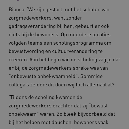
AWSALBCORS
Amazon.com Inc.
Bianca: ‘We zijn gestart met het scholen van
vilans.blueconic.net
zorgmedewerkers, want zonder
gedragsverandering bij hen, gebeurt er ook
niets bij de bewoners. Op meerdere locaties
volgden teams een scholingsprogramma om
__Secure-YNID
.youtube.com
5 
bewustwording en cultuurverandering te
creëren. Aan het begin van de scholing zag je dat
FPLC
.waardigheidentrots.nl
er bij de zorgmedewerkers sprake was van
“onbewuste onbekwaamheid”. Sommige
collega’s zeiden: dit doen wij toch allemaal al?’
‘Tijdens de scholing kwamen de
zorgmedewerkers erachter dat zij “bewust
onbekwaam” waren. Zo bleek bijvoorbeeld dat
bij het helpen met douchen, bewoners vaak