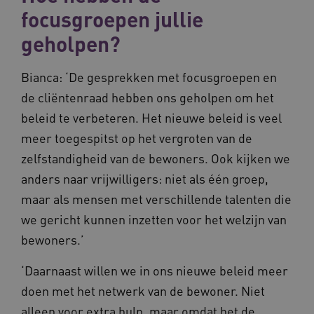
focusgroepen jullie
geholpen?
__Secure-ROLLOUT_TOKEN
.youtube.com
5 
Bianca: ‘De gesprekken met focusgroepen en
Google Privacy Policy
ARRAffinity
Microsoft Corporation
de cliëntenraad hebben ons geholpen om het
.waardigheidentrots.nl
beleid te verbeteren. Het nieuwe beleid is veel
meer toegespitst op het vergroten van de
zelfstandigheid van de bewoners. Ook kijken we
anders naar vrijwilligers: niet als één groep,
maar als mensen met verschillende talenten die
CookieScriptConsent
CookieScript
www.waardigheidentrots.nl
we gericht kunnen inzetten voor het welzijn van
bewoners.’
‘Daarnaast willen we in ons nieuwe beleid meer
doen met het netwerk van de bewoner. Niet
AWSALBCORS
Amazon.com Inc.
m906.waardigheidentrots.nl
alleen voor extra hulp, maar omdat het de