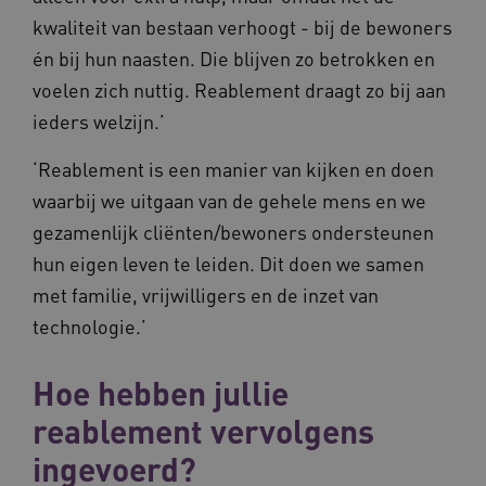
kwaliteit van bestaan verhoogt - bij de bewoners
én bij hun naasten. Die blijven zo betrokken en
voelen zich nuttig. Reablement draagt zo bij aan
ieders welzijn.’
VISITOR_PRIVACY_METADATA
5 
YouTube
.youtube.com
‘Reablement is een manier van kijken en doen
waarbij we uitgaan van de gehele mens en we
gezamenlijk cliënten/bewoners ondersteunen
hun eigen leven te leiden. Dit doen we samen
met familie, vrijwilligers en de inzet van
technologie.’
ARRAffinitySameSite
Microsoft Corporation
.waardigheidentrots.nl
Hoe hebben jullie
reablement vervolgens
ingevoerd?