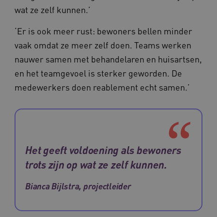
wat ze zelf kunnen.’
YSC
Sessie
Google LLC
‘Er is ook meer rust: bewoners bellen minder
.youtube.com
_ga_6B560G1Y8F
.waardigheidentrots.nl
1 jaar 1
maand
vaak omdat ze meer zelf doen. Teams werken
nauwer samen met behandelaren en huisartsen,
en het teamgevoel is sterker geworden. De
VISITOR_INFO1_LIVE
5 maanden
Google LLC
_ga_NWZZME161M
.waardigheidentrots.nl
1 jaar 1
weken
.youtube.com
maand
medewerkers doen reablement echt samen.’
ga_session_duration
www.waardigheidentrots.nl
29 minute
59 seconde
Het geeft voldoening als bewoners
trots zijn op wat ze zelf kunnen.
BCSessionID
m906.waardigheidentrots.nl
1 jaar 1
maand
Bianca Bijlstra, projectleider
_ga_G3VHK6CSBS
.waardigheidentrots.nl
1 jaar 1
maand