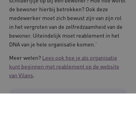
schilderijtje op bij een bewoner? Hoe hoe wordt
de bewoner hierbij betrokken? Ook deze
medewerker moet zich bewust zijn van zijn rol
in het vergroten van de zelfredzaamheid van de
bewoner. Uiteindelijk moet reablement in het
DNA van je hele organisatie komen.’
Meer weten?
Lees ook hoe je als organisatie
kunt beginnen met reablement op de website
van Vilans
.
Toepassen van
reablement
Waardigheid en trots voor de toekomst deelt
kennis over bewezen toekomstbestendige