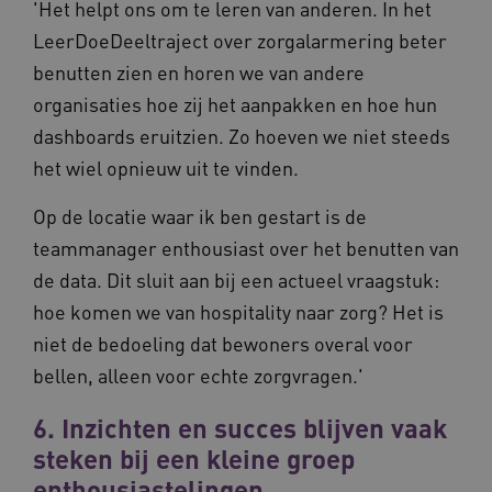
'Het helpt ons om te leren van anderen. In het
LeerDoeDeeltraject over zorgalarmering beter
benutten zien en horen we van andere
AWSALB
1 week
Amazon.com Inc.
m906.waardigheidentrots.nl
organisaties hoe zij het aanpakken en hoe hun
dashboards eruitzien. Zo hoeven we niet steeds
het wiel opnieuw uit te vinden.
Op de locatie waar ik ben gestart is de
teammanager enthousiast over het benutten van
de data. Dit sluit aan bij een actueel vraagstuk:
hoe komen we van hospitality naar zorg? Het is
niet de bedoeling dat bewoners overal voor
bellen, alleen voor echte zorgvragen.'
YSC
Sessie
Google LLC
.youtube.com
_ga_6B560G1Y8F
.waardigheidentrots.nl
1 jaar 1
maand
6. Inzichten en succes blijven vaak
steken bij een kleine groep
enthousiastelingen.
VISITOR_INFO1_LIVE
5 maanden
Google LLC
_ga_NWZZME161M
.waardigheidentrots.nl
1 jaar 1