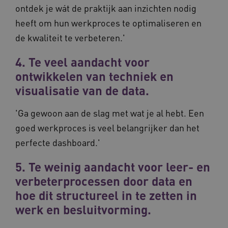
__Secure-YNID
.youtube.com
5 
ontdek je wát de praktijk aan inzichten nodig
heeft om hun werkproces te optimaliseren en
FPLC
.waardigheidentrots.nl
de kwaliteit te verbeteren.'
4. Te veel aandacht voor
ontwikkelen van techniek en
visualisatie van de data.
'Ga gewoon aan de slag met wat je al hebt. Een
goed werkproces is veel belangrijker dan het
perfecte dashboard.'
5. Te weinig aandacht voor leer- en
Naam
Provider
/
Domein
Vervaldat
verbeterprocessen door data en
_ga
1 jaar 1
Google LLC
maand
.waardigheidentrots.nl
hoe dit structureel in te zetten in
Naam
Provider
/
Domein
Vervaldat
werk en besluitvorming.
FPID
1 jaar 1
Google
maand
.waardigheidentrots.nl