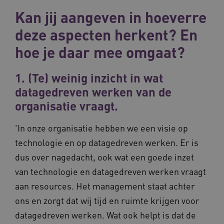
Deze functionele en technische cookies zorgen
Kan jij aangeven in hoeverre
ervoor dat de website werkt. Deze cookies
worden altijd geplaatst en maken geen inbreuk
deze aspecten herkent? En
op uw privacy.
hoe je daar mee omgaat?
Naam
Provider
/
Domein
Ve
UMB_SESSION
www.waardigheidentrots.nl
1. (Te) weinig inzicht in wat
datagedreven werken van de
organisatie vraagt.
BCSessionID
vilans.blueconic.net
'In onze organisatie hebben we een visie op
technologie en op datagedreven werken. Er is
dus over nagedacht, ook wat een goede inzet
van technologie en datagedreven werken vraagt
__Secure-ROLLOUT_TOKEN
.youtube.com
5 
aan resources. Het management staat achter
ons en zorgt dat wij tijd en ruimte krijgen voor
Google Privacy Policy
ARRAffinity
Microsoft Corporation
.waardigheidentrots.nl
datagedreven werken. Wat ook helpt is dat de