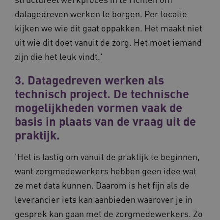
datagedreven werken te borgen. Per locatie
kijken we wie dit gaat oppakken. Het maakt niet
uit wie dit doet vanuit de zorg. Het moet iemand
zijn die het leuk vindt.'
3. Datagedreven werken als
ARRAffinitySameSite
Microsoft Corporation
.waardigheidentrots.nl
technisch project. De technische
mogelijkheden vormen vaak de
basis in plaats van de vraag uit de
praktijk.
AWSALBCORS
Amazon.com Inc.
'Het is lastig om vanuit de praktijk te beginnen,
vilans.blueconic.net
want zorgmedewerkers hebben geen idee wat
ze met data kunnen. Daarom is het fijn als de
leverancier iets kan aanbieden waarover je in
gesprek kan gaan met de zorgmedewerkers. Zo