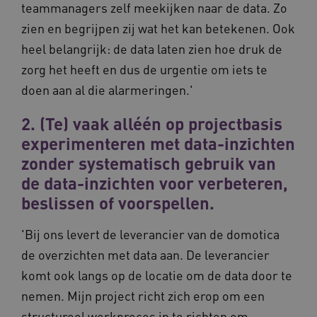
teammanagers zelf meekijken naar de data. Zo
zien en begrijpen zij wat het kan betekenen. Ook
heel belangrijk: de data laten zien hoe druk de
zorg het heeft en dus de urgentie om iets te
doen aan al die alarmeringen.'
CookieScriptConsent
CookieScript
www.waardigheidentrots.nl
2. (Te) vaak alléén op projectbasis
experimenteren met data-inzichten
zonder systematisch gebruik van
de data-inzichten voor verbeteren,
AWSALBCORS
Amazon.com Inc.
m906.waardigheidentrots.nl
beslissen of voorspellen.
'Bij ons levert de leverancier van de domotica
de overzichten met data aan. De leverancier
komt ook langs op de locatie om de data door te
VISITOR_PRIVACY_METADATA
5 
YouTube
nemen. Mijn project richt zich erop om een
.youtube.com
structureel werkproces in te richten om