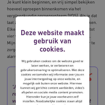
Je kunt klein beginnen, en vrij simpel bekijken
hoeveel oproepen binnenkomen via het
verpleegkundig oproepsysteem (VOS). Als je dat
laat zien, zie je de zorgmedewerkers schrikken.
Elke 5 minuten krijgt een medewerker drie tot
Deze website maakt
vier van die oproepen. Dat is ontzettend veel.
gebruik van
Mijn streven is om de zorg te ontlasten, door te
cookies.
zorgen voor minder bellen en dus minder
alarmmoeheid.'
Wij gebruiken cookies om de website goed te
laten werken, te verbeteren en
gebruikerservaring te optimaliseren. Met deze
cookies verzamelen wij informatie over jou en
jouw internetgedrag op onze website, en
mogelijk ook buiten onze website. Hiermee
'Je kunt snel verbeteringen
kunnen wij gerichte content aanbieden, video’s
afspelen en sociale media content promoten.
realiseren door te kijken naar
Hieronder kun je jouw voorkeuren zelf
veelbellers. Wie zijn dit? Waar komt
instellen. Noodzakelijke cookies staan altijd