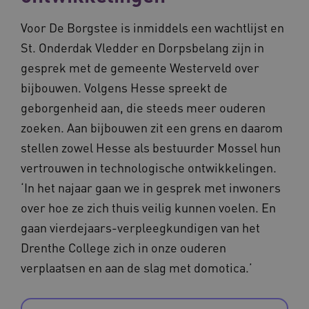
59 seconde
Voor De Borgstee is inmiddels een wachtlijst en
St. Onderdak Vledder en Dorpsbelang zijn in
gesprek met de gemeente Westerveld over
BCSessionID
m906.waardigheidentrots.nl
1 jaar 1
bijbouwen. Volgens Hesse spreekt de
maand
_ga_G3VHK6CSBS
.waardigheidentrots.nl
1 jaar 1
maand
geborgenheid aan, die steeds meer ouderen
zoeken. Aan bijbouwen zit een grens en daarom
stellen zowel Hesse als bestuurder Mossel hun
vertrouwen in technologische ontwikkelingen.
‘In het najaar gaan we in gesprek met inwoners
over hoe ze zich thuis veilig kunnen voelen. En
BCSessionID
www.waardigheidentrots.nl
Sessie
gaan vierdejaars-verpleegkundigen van het
Drenthe College zich in onze ouderen
verplaatsen en aan de slag met domotica.’