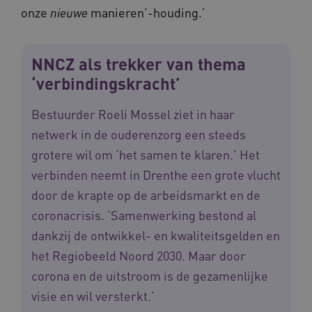
onze
manieren’-houding.’
nieuwe
CookieScriptConsent
CookieScript
www.waardigheidentrots.nl
NNCZ als trekker van thema
‘verbindingskracht’
Bestuurder Roeli Mossel ziet in haar
AWSALBCORS
Amazon.com Inc.
m906.waardigheidentrots.nl
netwerk in de ouderenzorg een steeds
grotere wil om ‘het samen te klaren.’ Het
verbinden neemt in Drenthe een grote vlucht
door de krapte op de arbeidsmarkt en de
coronacrisis. ‘Samenwerking bestond al
VISITOR_PRIVACY_METADATA
5 
YouTube
dankzij de ontwikkel- en kwaliteitsgelden en
.youtube.com
het Regiobeeld Noord 2030. Maar door
corona en de uitstroom is de gezamenlijke
visie en wil versterkt.’