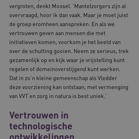
vergroten, denkt Mossel. ‘Mantelzorgers zijn al
overvraagd, hoor ik dan vaak. Maar je moet juist
de groep eromheen aanspreken. En als we
vertrouwen geven aan mensen die met
initiatieven komen, voorkom je het beeld van
over de schutting gooien. Neem ze serieus, trek
gezamenlijk op en kijk waar je vrijstelling kunt
regelen of domeinoverstijgend kunt werken.
Dat in zo’n kleine gemeenschap als Vledder
YSC
Sessie
Google LLC
.youtube.com
_ga_6B560G1Y8F
.waardigheidentrots.nl
1 jaar 1
deze voorziening kan ontstaan, met vermenging
maand
van VVT en zorg in natura is best uniek.’
VISITOR_INFO1_LIVE
5 maanden
Google LLC
_ga_NWZZME161M
.waardigheidentrots.nl
1 jaar 1
Vertrouwen in
weken
.youtube.com
maand
technologische
ontwikkelingen
ga_session_duration
www.waardigheidentrots.nl
29 minute