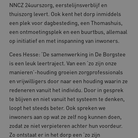
Naam
Provider
/
Domein
Ve
NNCZ 24uurszorg, eerstelijnsverblijf en
UMB_SESSION
www.waardigheidentrots.nl
thuiszorg levert. Ook kent het dorp inmiddels
een plek voor dagbesteding, een Thomashuis,
een ontmoetingsplek en een buurtbus, allemaal
op initiatief en met inspanning van inwoners.
BCSessionID
vilans.blueconic.net
Cees Hesse: ‘De samenwerking in De Borgstee
is een leuk leertraject. Van een ‘zo zijn onze
manieren’-houding groeien zorgprofessionals
en vrijwilligers door naar een houding waarin ze
__Secure-ROLLOUT_TOKEN
.youtube.com
5 
redeneren vanuit het individu. Door in gesprek
Google Privacy Policy
te blijven en niet vanuit het systeem te denken,
ARRAffinity
Microsoft Corporation
.waardigheidentrots.nl
loopt het steeds beter. Ook spreken we
inwoners aan op wat ze zelf nog kunnen doen,
zodat ze niet verpieteren achter hun voordeur.
Zo ontstaat er in het dorp een ‘zo zijn