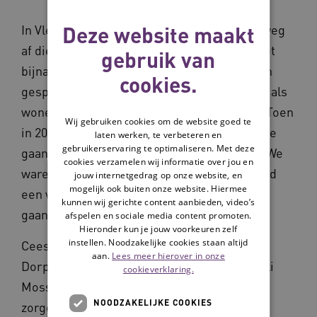
Deze website maakt
In Vledder leggen de inwoners samen een weg
af die al in 2012 is ingezet. In dat jaar ging het
gebruik van
bijna tweeduizend inwoners tellende dorp in
cookies.
gesprek over kwaliteit van leven en thema’s als
wonen, voorzieningen en zelfredzaamheid. Toen
Wij gebruiken cookies om de website goed te
in 2016 een zorginstelling besloot toch niet te
laten werken, te verbeteren en
gebruikerservaring te optimaliseren. Met deze
gaan bouwen in het dorp, kwam het besef: ‘We
cookies verzamelen wij informatie over jou en
waren op onszelf teruggeworpen en dat werd
jouw internetgedrag op onze website, en
mogelijk ook buiten onze website. Hiermee
een voedingsbodem om zelf aan de slag te
kunnen wij gerichte content aanbieden, video’s
gaan.’
afspelen en sociale media content promoten.
Hieronder kun je jouw voorkeuren zelf
instellen. Noodzakelijke cookies staan altijd
Cees Hesse, destijds voorzitter van
aan.
Lees meer hierover in onze
Dorpsbelang Vledder, klopte in 2016 bij Roeli
cookieverklaring.
Mossel aan. Die wilde haar collega-
NOODZAKELIJKE COOKIES
zorgorganisatie niet in de weg zitten.