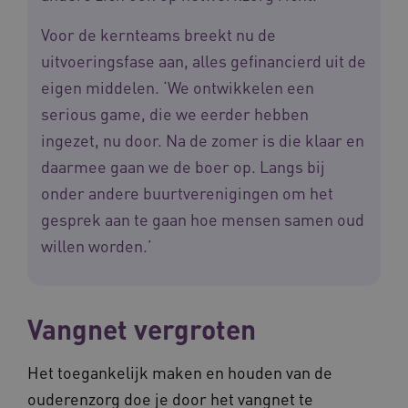
Voor de kernteams breekt nu de
uitvoeringsfase aan, alles gefinancierd uit de
eigen middelen. ‘We ontwikkelen een
serious game, die we eerder hebben
ingezet, nu door. Na de zomer is die klaar en
daarmee gaan we de boer op. Langs bij
onder andere buurtverenigingen om het
gesprek aan te gaan hoe mensen samen oud
Naam
Provider
/
Domein
Vervaldat
willen worden.’
_ga
1 jaar 1
Google LLC
maand
.waardigheidentrots.nl
Naam
Provider
/
Domein
Vervaldat
FPID
1 jaar 1
Google
maand
.waardigheidentrots.nl
Vangnet vergroten
Het toegankelijk maken en houden van de
AWSALB
1 week
Amazon.com Inc.
ouderenzorg doe je door het vangnet te
m906.waardigheidentrots.nl