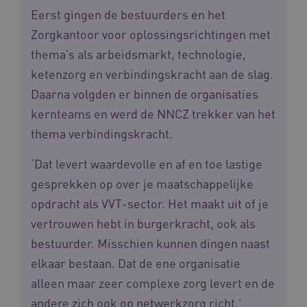
Eerst gingen de bestuurders en het
Zorgkantoor voor oplossingsrichtingen met
ARRAffinitySameSite
Microsoft Corporation
thema’s als arbeidsmarkt, technologie,
.waardigheidentrots.nl
ketenzorg en verbindingskracht aan de slag.
Daarna volgden er binnen de organisaties
kernteams en werd de NNCZ trekker van het
thema verbindingskracht.
AWSALBCORS
Amazon.com Inc.
vilans.blueconic.net
‘Dat levert waardevolle en af en toe lastige
gesprekken op over je maatschappelijke
opdracht als VVT-sector. Het maakt uit of je
vertrouwen hebt in burgerkracht, ook als
bestuurder. Misschien kunnen dingen naast
__Secure-YNID
.youtube.com
5 
elkaar bestaan. Dat de ene organisatie
alleen maar zeer complexe zorg levert en de
FPLC
.waardigheidentrots.nl
andere zich ook op netwerkzorg richt.’