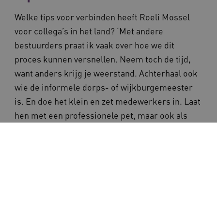
Welke tips voor verbinden heeft Roeli Mossel
voor collega’s in het land? ‘Met andere
bestuurders praat ik vaak over hoe we dit
proces kunnen versnellen. Neem toch de tijd,
want anders krijg je weerstand. Achterhaal ook
wie de informele dorps- of wijkburgemeester
is. En doe het klein en zet medewerkers in. Laat
hen met een professionele pet, maar ook als
dorps- of buurtgenoten kijken. Dat levert
prachtige gesprekken op.’
Meer weten
Benieuwd naar De Borgstee? Neem een
kijkje via de
virtuele tour