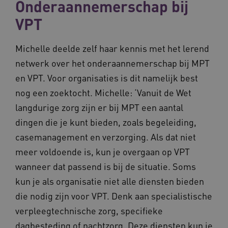
Onderaannemerschap bij
VPT
AWSALBCORS
Amazon.com Inc.
m906.waardigheidentrots.nl
Michelle deelde zelf haar kennis met het lerend
netwerk over het onderaannemerschap bij MPT
en VPT. Voor organisaties is dit namelijk best
nog een zoektocht. Michelle: ‘Vanuit de Wet
langdurige zorg zijn er bij MPT een aantal
VISITOR_PRIVACY_METADATA
5 
YouTube
dingen die je kunt bieden, zoals begeleiding,
.youtube.com
casemanagement en verzorging. Als dat niet
meer voldoende is, kun je overgaan op VPT
wanneer dat passend is bij de situatie. Soms
kun je als organisatie niet alle diensten bieden
die nodig zijn voor VPT. Denk aan specialistische
verpleegtechnische zorg, specifieke
ARRAffinitySameSite
Microsoft Corporation
.waardigheidentrots.nl
dagbesteding of nachtzorg. Deze diensten kun je