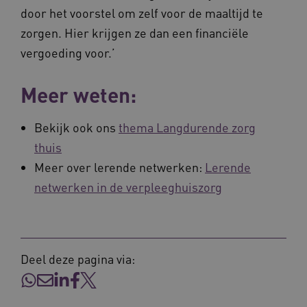
door het voorstel om zelf voor de maaltijd te
zorgen. Hier krijgen ze dan een financiële
vergoeding voor.’
Meer weten:
YSC
Sessie
Google LLC
.youtube.com
_ga_6B560G1Y8F
.waardigheidentrots.nl
1 jaar 1
Bekijk ook ons
thema Langdurende zorg
maand
thuis
Meer over lerende netwerken:
Lerende
VISITOR_INFO1_LIVE
5 maanden
Google LLC
_ga_NWZZME161M
.waardigheidentrots.nl
1 jaar 1
weken
.youtube.com
maand
netwerken in de verpleeghuiszorg
ga_session_duration
www.waardigheidentrots.nl
29 minute
59 seconde
Deel deze pagina via: