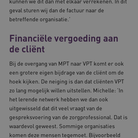
kunnen we dit dan met elkaar verrekenen. In dit
geval sturen wij dan de factuur naar de
betreffende organisatie.’
Financiële vergoeding aan
Naam
Provider
/
Domein
Vervaldat
de cliënt
_ga
1 jaar 1
Google LLC
maand
.waardigheidentrots.nl
Naam
Provider
/
Domein
Vervaldat
Bij de overgang van MPT naar VPT komt er ook
FPID
1 jaar 1
Google
maand
een grotere eigen bijdrage van de cliënt om de
.waardigheidentrots.nl
hoek kijken. De neiging is dan dat cliënten VPT
zo lang mogelijk willen uitstellen. Michelle: ‘In
het lerende netwerk hebben we dan ook
AWSALB
1 week
Amazon.com Inc.
m906.waardigheidentrots.nl
uitgewisseld dat dit veel vraagt van de
gespreksvoering van de zorgprofessional. Dat is
waardevol geweest. Sommige organisaties
komen deze mensen tegemoet. Bijvoorbeeld