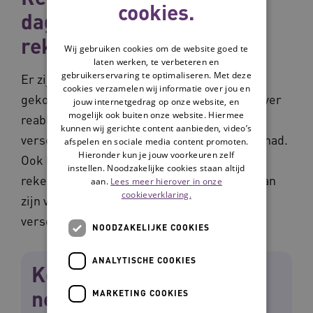
cookies.
dagbesteding en
rekenmodule
Wij gebruiken cookies om de website goed te
laten werken, te verbeteren en
gebruikerservaring te optimaliseren. Met deze
Er zijn al verschillende onderwerpen langs
cookies verzamelen wij informatie over jou en
gekomen. Michelle: ‘We hebben inzichten over
jouw internetgedrag op onze website, en
mogelijk ook buiten onze website. Hiermee
reablement gedeeld en aandacht voor
kunnen wij gerichte content aanbieden, video’s
verschillende onderzoeken en projecten gehad.
afspelen en sociale media content promoten.
Hieronder kun je jouw voorkeuren zelf
Ook hebben we gesproken over de
instellen. Noodzakelijke cookies staan altijd
rekenmodule, wat een handig hulpmiddel kan
aan.
Lees meer hierover in onze
cookieverklaring.
zijn voor het verdelen van het tarief over de
verschillende functies bij VPT.’
NOODZAKELIJKE COOKIES
ANALYTISCHE COOKIES
Kom ook bij het lerend
netwerk langdurende
MARKETING COOKIES