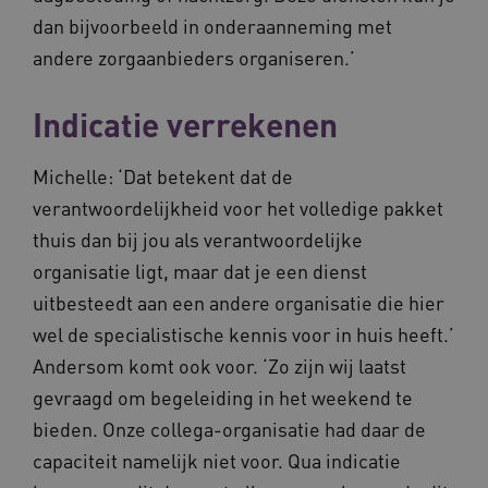
dan bijvoorbeeld in onderaanneming met
andere zorgaanbieders organiseren.’
Indicatie verrekenen
AWSALBCORS
Amazon.com Inc.
vilans.blueconic.net
Michelle: ‘Dat betekent dat de
verantwoordelijkheid voor het volledige pakket
thuis dan bij jou als verantwoordelijke
organisatie ligt, maar dat je een dienst
__Secure-YNID
.youtube.com
5 
uitbesteedt aan een andere organisatie die hier
wel de specialistische kennis voor in huis heeft.’
FPLC
.waardigheidentrots.nl
Andersom komt ook voor. ‘Zo zijn wij laatst
gevraagd om begeleiding in het weekend te
bieden. Onze collega-organisatie had daar de
capaciteit namelijk niet voor. Qua indicatie