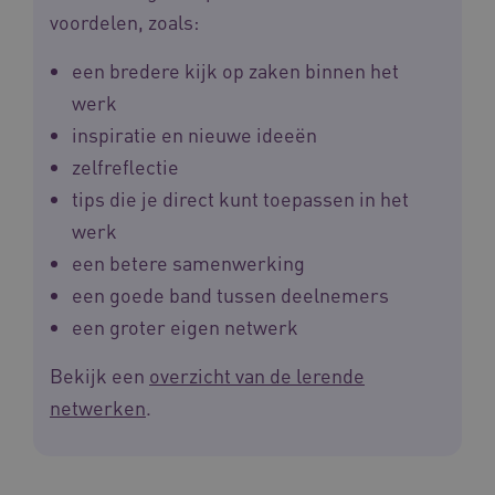
voordelen, zoals:
BCSessionID
vilans.blueconic.net
een bredere kijk op zaken binnen het
werk
inspiratie en nieuwe ideeën
zelfreflectie
__Secure-ROLLOUT_TOKEN
.youtube.com
5 
tips die je direct kunt toepassen in het
werk
Google Privacy Policy
ARRAffinity
Microsoft Corporation
.waardigheidentrots.nl
een betere samenwerking
een goede band tussen deelnemers
een groter eigen netwerk
Bekijk een
overzicht van de lerende
netwerken
.
CookieScriptConsent
CookieScript
www.waardigheidentrots.nl