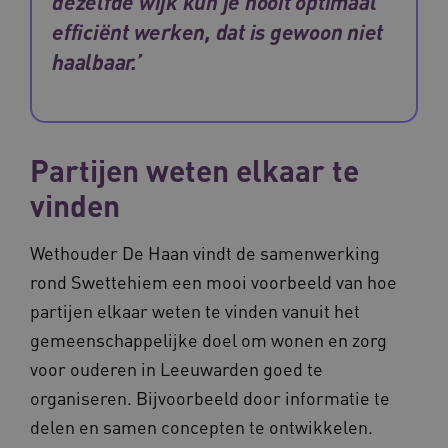
dezelfde wijk kun je nooit optimaal
maand
_ga_G3VHK6CSBS
.waardigheidentrots.nl
1 jaar 1
efficiënt werken, dat is gewoon niet
maand
haalbaar.’
Partijen weten elkaar te
BCSessionID
www.waardigheidentrots.nl
Sessie
vinden
Wethouder De Haan vindt de samenwerking
rond Swettehiem een mooi voorbeeld van hoe
partijen elkaar weten te vinden vanuit het
gemeenschappelijke doel om wonen en zorg
voor ouderen in Leeuwarden goed te
organiseren. Bijvoorbeeld door informatie te
delen en samen concepten te ontwikkelen.