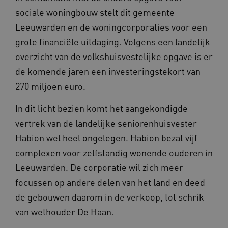
BCSessionID
vilans.blueconic.net
sociale woningbouw stelt dit gemeente
Leeuwarden en de woningcorporaties voor een
grote financiële uitdaging. Volgens een landelijk
overzicht van de volkshuisvestelijke opgave is er
de komende jaren een investeringstekort van
__Secure-ROLLOUT_TOKEN
.youtube.com
5 
270 miljoen euro.
Google Privacy Policy
ARRAffinity
Microsoft Corporation
In dit licht bezien komt het aangekondigde
.waardigheidentrots.nl
vertrek van de landelijke seniorenhuisvester
Habion wel heel ongelegen. Habion bezat vijf
complexen voor zelfstandig wonende ouderen in
Leeuwarden. De corporatie wil zich meer
focussen op andere delen van het land en deed
CookieScriptConsent
CookieScript
de gebouwen daarom in de verkoop, tot schrik
www.waardigheidentrots.nl
van wethouder De Haan.