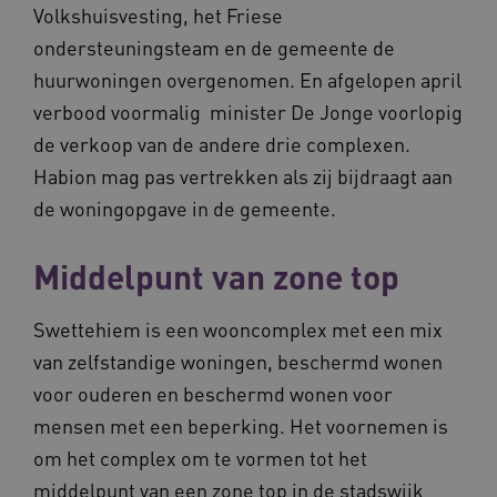
Volkshuisvesting, het Friese
ondersteuningsteam en de gemeente de
huurwoningen overgenomen. En afgelopen april
AWSALBCORS
Amazon.com Inc.
verbood voormalig minister De Jonge voorlopig
vilans.blueconic.net
de verkoop van de andere drie complexen.
Habion mag pas vertrekken als zij bijdraagt aan
de woningopgave in de gemeente.
Middelpunt van zone top
__Secure-YNID
.youtube.com
5 
FPLC
.waardigheidentrots.nl
Swettehiem is een wooncomplex met een mix
van zelfstandige woningen, beschermd wonen
voor ouderen en beschermd wonen voor
mensen met een beperking. Het voornemen is
om het complex om te vormen tot het
middelpunt van een zone top in de stadswijk