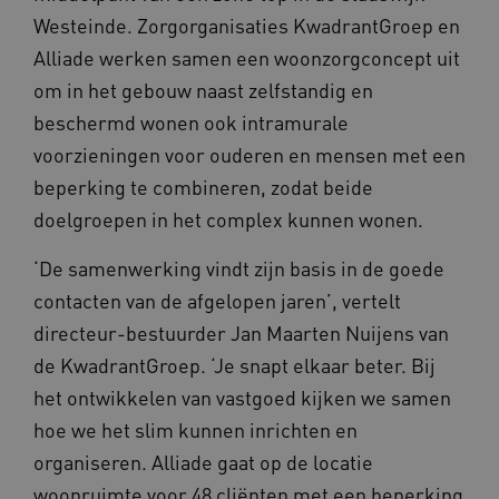
Westeinde. Zorgorganisaties KwadrantGroep en
Alliade werken samen een woonzorgconcept uit
om in het gebouw naast zelfstandig en
beschermd wonen ook intramurale
Naam
Provider
/
Domein
Vervaldat
voorzieningen voor ouderen en mensen met een
_ga
1 jaar 1
Google LLC
maand
beperking te combineren, zodat beide
.waardigheidentrots.nl
Naam
Provider
/
Domein
Vervaldat
doelgroepen in het complex kunnen wonen.
FPID
1 jaar 1
Google
maand
.waardigheidentrots.nl
‘De samenwerking vindt zijn basis in de goede
contacten van de afgelopen jaren’, vertelt
directeur-bestuurder Jan Maarten Nuijens van
AWSALB
1 week
Amazon.com Inc.
de KwadrantGroep. ‘Je snapt elkaar beter. Bij
m906.waardigheidentrots.nl
het ontwikkelen van vastgoed kijken we samen
hoe we het slim kunnen inrichten en
organiseren. Alliade gaat op de locatie
woonruimte voor 48 cliënten met een beperking