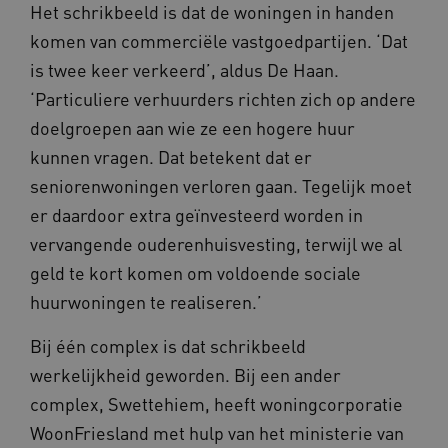
Het schrikbeeld is dat de woningen in handen
komen van commerciële vastgoedpartijen. ‘Dat
AWSALBCORS
Amazon.com Inc.
m906.waardigheidentrots.nl
is twee keer verkeerd’, aldus De Haan.
‘Particuliere verhuurders richten zich op andere
doelgroepen aan wie ze een hogere huur
kunnen vragen. Dat betekent dat er
seniorenwoningen verloren gaan. Tegelijk moet
VISITOR_PRIVACY_METADATA
5 
YouTube
er daardoor extra geïnvesteerd worden in
.youtube.com
vervangende ouderenhuisvesting, terwijl we al
geld te kort komen om voldoende sociale
huurwoningen te realiseren.’
Bij één complex is dat schrikbeeld
werkelijkheid geworden. Bij een ander
ARRAffinitySameSite
complex, Swettehiem, heeft woningcorporatie
Microsoft Corporation
.waardigheidentrots.nl
WoonFriesland met hulp van het ministerie van