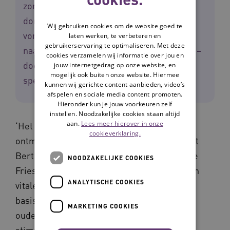
zorggeschikte woning, moet in een wijk of
dorp met zone plus wonen. Hier zijn ook
Wij gebruiken cookies om de website goed te
vormen van geclusterd wonen. Verhuizen
laten werken, te verbeteren en
gebruikerservaring te optimaliseren. Met deze
naar een zone top – met een verpleeghuis –
cookies verzamelen wij informatie over jou en
doe je alleen als je zeer intensieve en/of
jouw internetgedrag op onze website, en
mogelijk ook buiten onze website. Hiermee
specialistische hulp nodig hebt.
kunnen wij gerichte content aanbieden, video’s
afspelen en sociale media content promoten.
Hieronder kun je jouw voorkeuren zelf
instellen. Noodzakelijke cookies staan altijd
aan.
Lees meer hierover in onze
‘Het is belangrijk dat iedere oudere een
cookieverklaring.
ontmoetingsplek in de nabijheid heeft’, vindt
Bert Bokma, zorginkoper bij zorgkantoor De
NOODZAKELIJKE COOKIES
Friesland, onderdeel van Zilveren Kruis. ‘Een
ANALYTISCHE COOKIES
vitale gemeenschap met een sterke sociale
basis is een essentieel aspect van de
MARKETING COOKIES
ouderenzorg van de toekomst. We moeten
stimuleren dat inwoners zich met elkaar