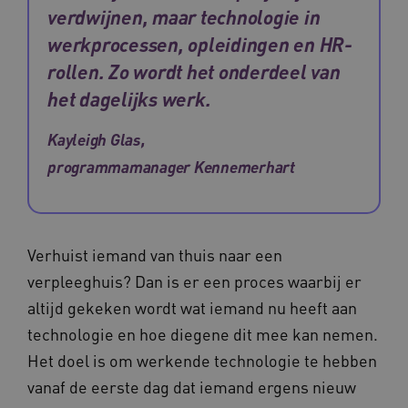
_ga
1 jaar 1
Google LLC
verdwijnen, maar technologie in
maand
.waardigheidentrots.nl
Naam
Provider
/
Domein
Vervaldat
werkprocessen, opleidingen en HR-
FPID
1 jaar 1
Google
maand
.waardigheidentrots.nl
rollen. Zo wordt het onderdeel van
het dagelijks werk.
Kayleigh Glas,
AWSALB
1 week
Amazon.com Inc.
programmamanager Kennemerhart
m906.waardigheidentrots.nl
Verhuist iemand van thuis naar een
verpleeghuis? Dan is er een proces waarbij er
altijd gekeken wordt wat iemand nu heeft aan
technologie en hoe diegene dit mee kan nemen.
Het doel is om werkende technologie te hebben
vanaf de eerste dag dat iemand ergens nieuw
YSC
Sessie
Google LLC