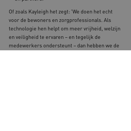
Of zoals Kayleigh het zegt: 'We doen het echt
voor de bewoners en zorgprofessionals. Als
technologie hen helpt om meer vrijheid, welzijn
en veiligheid te ervaren – en tegelijk de
medewerkers ondersteunt – dan hebben we de
juiste weg gevonden.'
Podcast Zorgen voor de
Zorg
Meer horen over de aanpak van
Kennemerhart en Kayleigh? Luister dan de
podcast Zorgen voor de Zorg #33 In gesprek
met Kayleigh Glas & Albert Mulder van