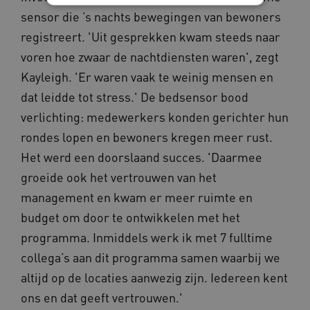
sensor die ’s nachts bewegingen van bewoners
Noodzakelijke cookies
Analytische cookies
registreert. 'Uit gesprekken kwam steeds naar
Marketing cookies
voren hoe zwaar de nachtdiensten waren', zegt
Kayleigh. 'Er waren vaak te weinig mensen en
Deze functionele en technische cookies zorgen
ervoor dat de website werkt. Deze cookies
dat leidde tot stress.' De bedsensor bood
worden altijd geplaatst en maken geen inbreuk
op uw privacy.
verlichting: medewerkers konden gerichter hun
Naam
Provider
/
Domein
Ve
rondes lopen en bewoners kregen meer rust.
UMB_SESSION
www.waardigheidentrots.nl
Het werd een doorslaand succes. 'Daarmee
groeide ook het vertrouwen van het
management en kwam er meer ruimte en
budget om door te ontwikkelen met het
BCSessionID
vilans.blueconic.net
programma. Inmiddels werk ik met 7 fulltime
collega’s aan dit programma samen waarbij we
altijd op de locaties aanwezig zijn. Iedereen kent
ons en dat geeft vertrouwen.'