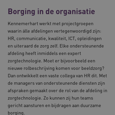
__Secure-ROLLOUT_TOKEN
.youtube.com
5 
Borging in de organisatie
Google Privacy Policy
ARRAffinity
Microsoft Corporation
.waardigheidentrots.nl
Kennemerhart werkt met projectgroepen
waarin álle afdelingen vertegenwoordigd zijn:
HR, communicatie, kwaliteit, ICT, opleidingen
en uiteraard de zorg zelf. Elke ondersteunende
afdeling heeft inmiddels een expert
CookieScriptConsent
CookieScript
zorgtechnologie. Moet er bijvoorbeeld een
www.waardigheidentrots.nl
nieuwe rolbeschrijving komen voor beeldzorg?
Dan ontwikkelt een vaste collega van HR dit. Met
de managers van ondersteunende diensten zijn
afspraken gemaakt over de rol van de afdeling in
AWSALBCORS
Amazon.com Inc.
m906.waardigheidentrots.nl
zorgtechnologie. Zo kunnen zij hun teams
gericht aansturen en bijdragen aan duurzame
borging.