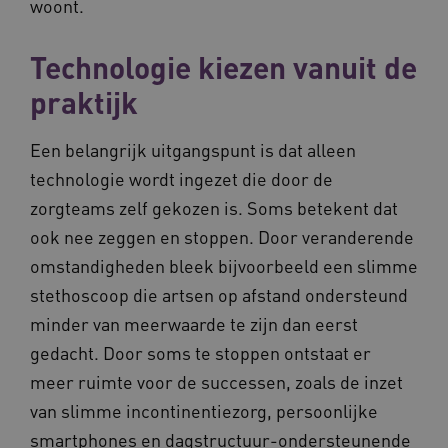
.youtube.com
woont.
_ga_6B560G1Y8F
.waardigheidentrots.nl
1 jaar 1
maand
Technologie kiezen vanuit de
VISITOR_INFO1_LIVE
5 maanden
Google LLC
praktijk
_ga_NWZZME161M
.waardigheidentrots.nl
1 jaar 1
weken
.youtube.com
maand
Een belangrijk uitgangspunt is dat alleen
technologie wordt ingezet die door de
ga_session_duration
www.waardigheidentrots.nl
29 minute
59 seconde
zorgteams zelf gekozen is. Soms betekent dat
ook nee zeggen en stoppen. Door veranderende
omstandigheden bleek bijvoorbeeld een slimme
stethoscoop die artsen op afstand ondersteund
BCSessionID
m906.waardigheidentrots.nl
1 jaar 1
maand
_ga_G3VHK6CSBS
.waardigheidentrots.nl
1 jaar 1
minder van meerwaarde te zijn dan eerst
maand
gedacht. Door soms te stoppen ontstaat er
meer ruimte voor de successen, zoals de inzet
van slimme incontinentiezorg, persoonlijke
smartphones en dagstructuur-ondersteunende