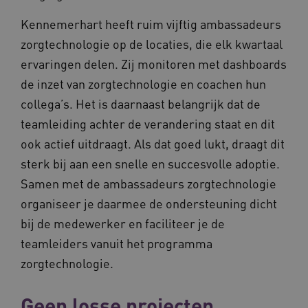
Kennemerhart heeft ruim vijftig ambassadeurs
VISITOR_PRIVACY_METADATA
5 
YouTube
zorgtechnologie op de locaties, die elk kwartaal
.youtube.com
ervaringen delen. Zij monitoren met dashboards
de inzet van zorgtechnologie en coachen hun
collega’s. Het is daarnaast belangrijk dat de
teamleiding achter de verandering staat en dit
ook actief uitdraagt. Als dat goed lukt, draagt dit
sterk bij aan een snelle en succesvolle adoptie.
ARRAffinitySameSite
Microsoft Corporation
Samen met de ambassadeurs zorgtechnologie
.waardigheidentrots.nl
organiseer je daarmee de ondersteuning dicht
bij de medewerker en faciliteer je de
teamleiders vanuit het programma
zorgtechnologie.
AWSALBCORS
Amazon.com Inc.
vilans.blueconic.net
Geen losse projecten