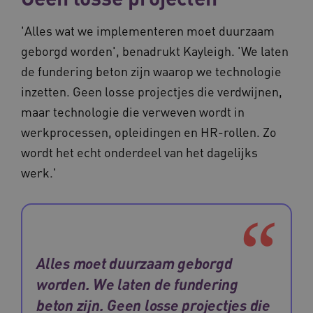
'Alles wat we implementeren moet duurzaam
geborgd worden', benadrukt Kayleigh. 'We laten
de fundering beton zijn waarop we technologie
__Secure-YNID
.youtube.com
5 
inzetten. Geen losse projectjes die verdwijnen,
FPLC
.waardigheidentrots.nl
maar technologie die verweven wordt in
werkprocessen, opleidingen en HR-rollen. Zo
wordt het echt onderdeel van het dagelijks
werk.'
Alles moet duurzaam geborgd
worden. We laten de fundering
Naam
Provider
/
Domein
Vervaldat
beton zijn. Geen losse projectjes die