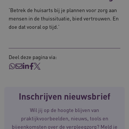
‘Betrek de huisarts bij je plannen voor zorg aan
mensen in de thuissituatie, bied vertrouwen. En
doe dat vooral op tijd.’
Naam
Provider
/
Domein
Vervaldat
_ga
1 jaar 1
Google LLC
Deel deze pagina via:
maand
.waardigheidentrots.nl
Naam
Provider
/
Domein
Vervaldat
FPID
1 jaar 1
Google
maand
.waardigheidentrots.nl
Inschrijven nieuwsbrief
AWSALB
1 week
Amazon.com Inc.
m906.waardigheidentrots.nl
Wil jij op de hoogte blijven van
praktijkvoorbeelden, nieuws, tools en
bijeenkomsten over de verpleegzorg? Meld je