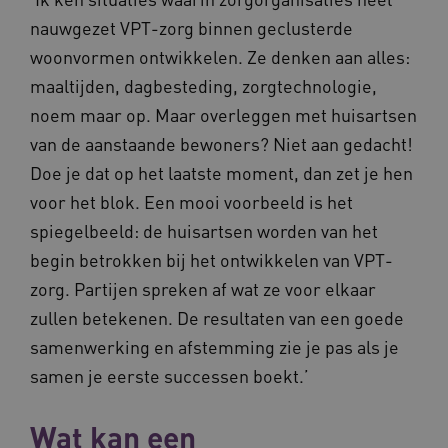
nauwgezet VPT-zorg binnen geclusterde
woonvormen ontwikkelen. Ze denken aan alles:
AWSALBCORS
Amazon.com Inc.
maaltijden, dagbesteding, zorgtechnologie,
m906.waardigheidentrots.nl
noem maar op. Maar overleggen met huisartsen
van de aanstaande bewoners? Niet aan gedacht!
Doe je dat op het laatste moment, dan zet je hen
voor het blok. Een mooi voorbeeld is het
spiegelbeeld: de huisartsen worden van het
VISITOR_PRIVACY_METADATA
5 
YouTube
.youtube.com
begin betrokken bij het ontwikkelen van VPT-
zorg. Partijen spreken af wat ze voor elkaar
zullen betekenen. De resultaten van een goede
samenwerking en afstemming zie je pas als je
samen je eerste successen boekt.’
Wat kan een
ARRAffinitySameSite
Microsoft Corporation
.waardigheidentrots.nl