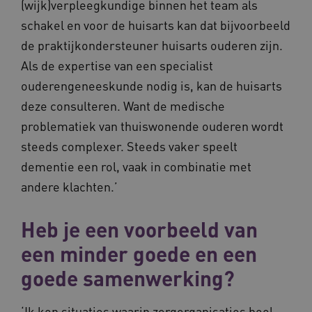
(wijk)verpleegkundige binnen het team als
schakel en voor de huisarts kan dat bijvoorbeeld
BCSessionID
vilans.blueconic.net
de praktijkondersteuner huisarts ouderen zijn.
Als de expertise van een specialist
ouderengeneeskunde nodig is, kan de huisarts
deze consulteren. Want de medische
problematiek van thuiswonende ouderen wordt
__Secure-ROLLOUT_TOKEN
.youtube.com
5 
steeds complexer. Steeds vaker speelt
Google Privacy Policy
ARRAffinity
Microsoft Corporation
dementie een rol, vaak in combinatie met
.waardigheidentrots.nl
andere klachten.’
Heb je een voorbeeld van
een minder goede en een
goede samenwerking?
CookieScriptConsent
CookieScript
www.waardigheidentrots.nl
‘Ik ken situaties waarin zorgorganisaties heel