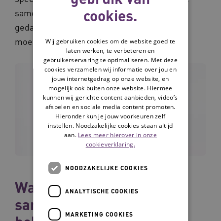
cookies.
samenwerkingsafspraken? Met steeds in
gedachten dat de kwaliteit van leven leidend
moet zijn en de kwaliteit van zorg op orde.’
Wij gebruiken cookies om de website goed te
laten werken, te verbeteren en
gebruikerservaring te optimaliseren. Met deze
cookies verzamelen wij informatie over jou en
jouw internetgedrag op onze website, en
mogelijk ook buiten onze website. Hiermee
kunnen wij gerichte content aanbieden, video’s
afspelen en sociale media content promoten.
Hieronder kun je jouw voorkeuren zelf
instellen. Noodzakelijke cookies staan altijd
aan.
Lees meer hierover in onze
cookieverklaring.
NOODZAKELIJKE COOKIES
Waarom is goed
ANALYTISCHE COOKIES
samenwerken zo
MARKETING COOKIES