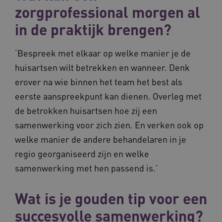
zorgprofessional morgen al
in de praktijk brengen?
‘Bespreek met elkaar op welke manier je de
AWSALBCORS
Amazon.com Inc.
huisartsen wilt betrekken en wanneer. Denk
vilans.blueconic.net
erover na wie binnen het team het best als
eerste aanspreekpunt kan dienen. Overleg met
de betrokken huisartsen hoe zij een
samenwerking voor zich zien. En verken ook op
welke manier de andere behandelaren in je
__Secure-YNID
.youtube.com
5 
regio georganiseerd zijn en welke
FPLC
.waardigheidentrots.nl
samenwerking met hen passend is.’
Wat is je gouden tip voor een
succesvolle samenwerking?