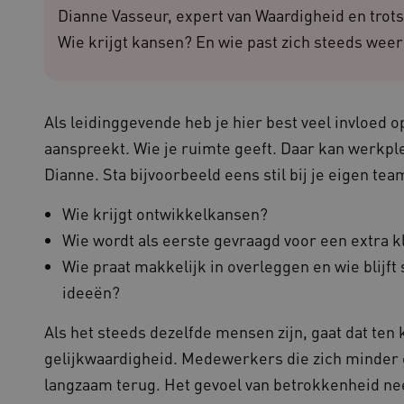
Sessie
Deze cookie wordt ingesteld door
Microsoft Corporation
Dianne Vasseur, expert van Waardigheid en trot
het Windows Azure-cloudplatform
.waardigheidentrots.nl
taakverdeling om ervoor te zorg
Wie krijgt kansen? En wie past zich steeds weer
bezoekerspagina's tijdens elke b
server worden gerouteerd.
1 jaar
Deze cookie wordt gebruikt door
CookieScript
service om de cookievoorkeuren 
www.waardigheidentrots.nl
onthouden. De cookie-banner van
noodzakelijk om correct te werke
Als leidinggevende heb je hier best veel invloed o
1 week
Voor voortdurende plakkerighei
Amazon.com Inc.
aanspreekt. Wie je ruimte geeft. Daar kan werkplez
CORS-use-cases na de Chromium
m906.waardigheidentrots.nl
plakkerigheidscookies voor elk 
Dianne. Sta bijvoorbeeld eens stil bij je eigen tea
gebaseerde plakkeringsfunctie
(ALB).
Wie krijgt ontwikkelkansen?
ATA
5 maanden 4
Deze cookie wordt gebruikt om 
YouTube
weken
gebruiker en privacykeuzes voor h
.youtube.com
Wie wordt als eerste gevraagd voor een extra k
op te slaan. Het registreert geg
van de bezoeker met betrekking t
Wie praat makkelijk in overleggen en wie blijft 
privacybeleid en instellingen, z
worden gerespecteerd in toekomst
ideeën?
Sessie
Bij het gebruik van Microsoft Azu
Microsoft Corporation
het inschakelen van load balanci
.waardigheidentrots.nl
Als het steeds dezelfde mensen zijn, gaat dat ten 
ervoor dat verzoeken van één bez
door dezelfde server in het clus
gelijkwaardigheid. Medewerkers die zich minder g
1 week
Voor voortdurende plakkerighei
Amazon.com Inc.
langzaam terug. Het gevoel van betrokkenheid nee
CORS-use-cases na de Chromium
vilans.blueconic.net
plakkerigheidscookies voor elk 