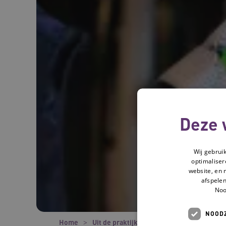
Deze 
Wij gebrui
optimaliser
website, en 
afspelen
Noo
NOODZ
Home
Uit de praktijk
Gelijkwaardig en inclu