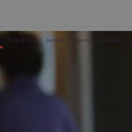
Tools & Tips
Aanbod
Agenda
Nieuws
O