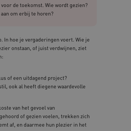
 websites die draaien op
s voor de toekomst. Wie wordt gezien?
. Het wordt gebruikt voor
en dat de verzoeken om
 aan om erbij te horen?
rowsesessie naar dezelfde
 de Cookie-Script.com-
van bezoekers te
 Cookie-Script.com is
n.
p. In hoe je vergaderingen voert. Wie je
dsondersteuning met
ier onstaan, of juist verdwijnen, ziet
-update, maken we extra
van deze op duur
m:
s genaamd AWSALBCORS
de toestemming van de
un interactie met de site
lus of een uitdagend project?
evens over de toestemming
ot verschillende
stil, ook al heeft diegene waardevolle
odat hun voorkeuren
ige sessies.
re als hostingplatform en
ng, zorgt deze cookie
koste van het gevoel van
oekersbrowsersessie altijd
ter worden afgehandeld.
ehoord of gezien voelen, trekken zich
dsondersteuning met
mt af, en daarmee hun plezier in het
-update, maken we extra
van deze op duur