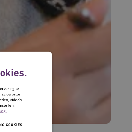
okies.
ervaring te
drag op onze
eden, video’s
nstellen.
ing.
NG COOKIES