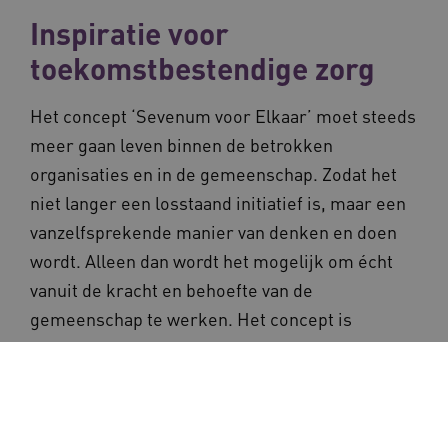
Inspiratie voor
toekomstbestendige zorg
Het concept ‘Sevenum voor Elkaar’ moet steeds
meer gaan leven binnen de betrokken
organisaties en in de gemeenschap. Zodat het
niet langer een losstaand initiatief is, maar een
vanzelfsprekende manier van denken en doen
wordt. Alleen dan wordt het mogelijk om écht
vanuit de kracht en behoefte van de
gemeenschap te werken. Het concept is
bovendien ook buiten Sevenum toepasbaar. Niet
als kant-en-klare blauwdruk, maar als inspiratie
en stevig fundament waarop andere regio’s
kunnen voortbouwen op weg naar