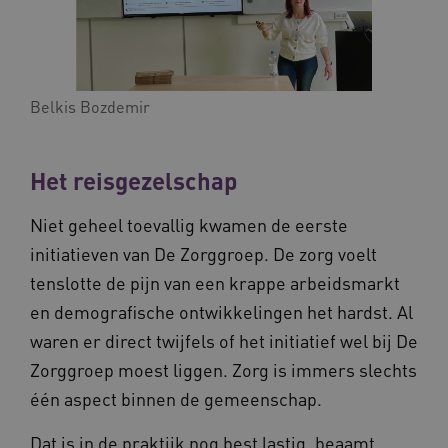
worden altijd geplaatst en maken geen inbreuk
op uw privacy.
Naam
Provider
/
Domein
Ve
UMB_SESSION
www.waardigheidentrots.nl
Belkis Bozdemir
Het reisgezelschap
BCSessionID
vilans.blueconic.net
Niet geheel toevallig kwamen de eerste
initiatieven van De Zorggroep. De zorg voelt
tenslotte de pijn van een krappe arbeidsmarkt
en demografische ontwikkelingen het hardst. Al
__Secure-ROLLOUT_TOKEN
.youtube.com
5 
waren er direct twijfels of het initiatief wel bij De
Google Privacy Policy
ARRAffinity
Microsoft Corporation
Zorggroep moest liggen. Zorg is immers slechts
.waardigheidentrots.nl
één aspect binnen de gemeenschap.
Dat is in de praktijk nog best lastig, beaamt