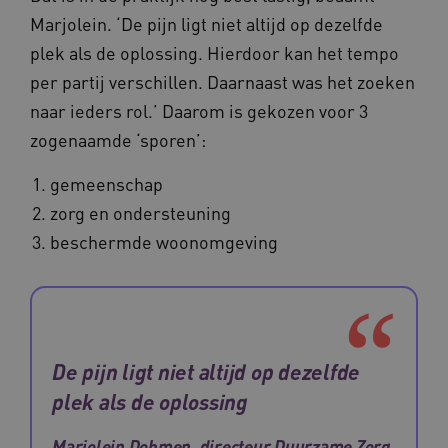
Marjolein. ‘De pijn ligt niet altijd op dezelfde
plek als de oplossing. Hierdoor kan het tempo
per partij verschillen. Daarnaast was het zoeken
CookieScriptConsent
CookieScript
www.waardigheidentrots.nl
naar ieders rol.’ Daarom is gekozen voor 3
zogenaamde ‘sporen’:
gemeenschap
zorg en ondersteuning
AWSALBCORS
Amazon.com Inc.
m906.waardigheidentrots.nl
beschermde woonomgeving
De pijn ligt niet altijd op dezelfde
VISITOR_PRIVACY_METADATA
5 
YouTube
.youtube.com
plek als de oplossing
Marjolein Dohmen, directeur Duurzame Zorg