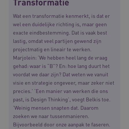
Transformatie
ga_session_duration
www.waardigheidentrots.nl
29 minute
Wat een transformatie kenmerkt, is dat er
59 seconde
wel een duidelijke richting is, maar geen
exacte eindbestemming. Dat is vaak best
lastig, omdat veel partijen gewend zijn
BCSessionID
m906.waardigheidentrots.nl
1 jaar 1
projectmatig en lineair te werken.
maand
_ga_G3VHK6CSBS
.waardigheidentrots.nl
1 jaar 1
maand
Marjolein: ‘We hebben heel lang de vraag
gehad: waar is “B”? En: hoe lang duurt het
voordat we daar zijn? Dat weten we vanuit
visie en strategie ongeveer, maar zeker niet
precies.’ ‘Een manier van werken die ons
past, is Design Thinking’, voegt Belkis toe.
BCSessionID
www.waardigheidentrots.nl
Sessie
‘Weinig mensen snapten dat. Daarom
zoeken we naar tussenmanieren.
Bijvoorbeeld door onze aanpak te faseren.