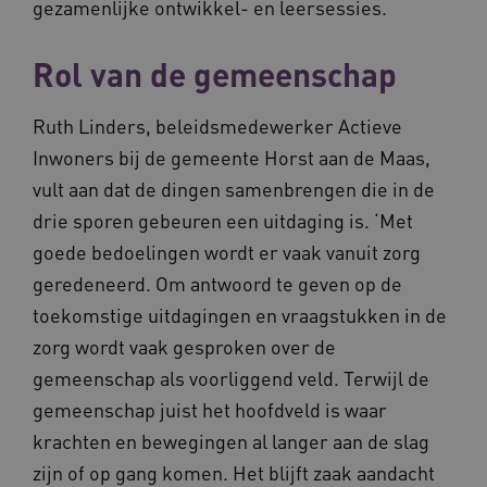
gezamenlijke ontwikkel- en leersessies.
FPLC
.waardigheidentrots.nl
Rol van de gemeenschap
Ruth Linders, beleidsmedewerker Actieve
Inwoners bij de gemeente Horst aan de Maas,
vult aan dat de dingen samenbrengen die in de
drie sporen gebeuren een uitdaging is. ‘Met
goede bedoelingen wordt er vaak vanuit zorg
geredeneerd. Om antwoord te geven op de
Naam
Provider
/
Domein
Vervaldat
toekomstige uitdagingen en vraagstukken in de
_ga
1 jaar 1
zorg wordt vaak gesproken over de
Google LLC
maand
.waardigheidentrots.nl
Naam
Provider
/
Domein
Vervaldat
gemeenschap als voorliggend veld. Terwijl de
FPID
1 jaar 1
Google
gemeenschap juist het hoofdveld is waar
maand
.waardigheidentrots.nl
krachten en bewegingen al langer aan de slag
zijn of op gang komen. Het blijft zaak aandacht