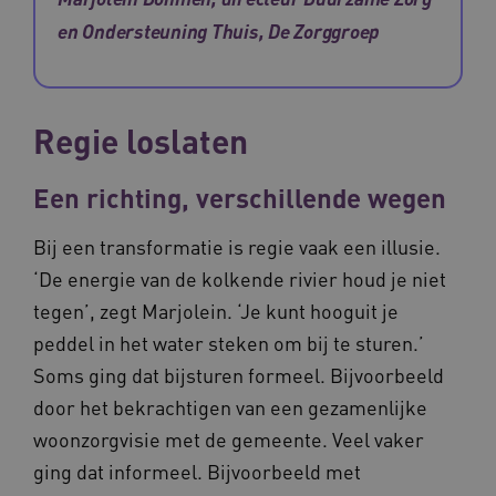
en Ondersteuning Thuis, De Zorggroep
Regie loslaten
ARRAffinitySameSite
Microsoft Corporation
.waardigheidentrots.nl
Een richting, verschillende wegen
Bij een transformatie is regie vaak een illusie.
‘De energie van de kolkende rivier houd je niet
AWSALBCORS
Amazon.com Inc.
vilans.blueconic.net
tegen’, zegt Marjolein. ‘Je kunt hooguit je
peddel in het water steken om bij te sturen.’
Soms ging dat bijsturen formeel. Bijvoorbeeld
door het bekrachtigen van een gezamenlijke
woonzorgvisie met de gemeente. Veel vaker
__Secure-YNID
.youtube.com
5 
ging dat informeel. Bijvoorbeeld met