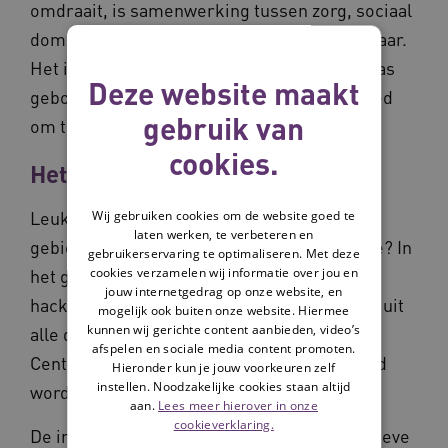
omdraait, is samenwerking tussen zorg, sociaal
domein en de gemeenschap ineens onmisbaar.
Het idee van een gebiedsgerichte aanpak was
Deze website maakt
geboren. Later kozen we Sevenum als gebied
gebruik van
om te starten.’
cookies.
Het vertrek
Leuk, een transformatie naar een
Wij gebruiken cookies om de website goed te
laten werken, te verbeteren en
gebiedsgerichte aanpak. Maar waar begin je? In
gebruikerservaring te optimaliseren. Met deze
cookies verzamelen wij informatie over jou en
het geval van Sevenum was dat met een
jouw internetgedrag op onze website, en
hackaton. Een evenement voor deelnemers uit
mogelijk ook buiten onze website. Hiermee
kunnen wij gerichte content aanbieden, video’s
alle denkbare hoeken van de gemeenschap.
afspelen en sociale media content promoten.
Centraal stond het vraagstuk: ‘Hoe wil ik oud
Hieronder kun je jouw voorkeuren zelf
instellen. Noodzakelijke cookies staan altijd
worden in Sevenum?’
aan.
Lees meer hierover in onze
cookieverklaring.
De inwoners bedachten verschillende creatieve