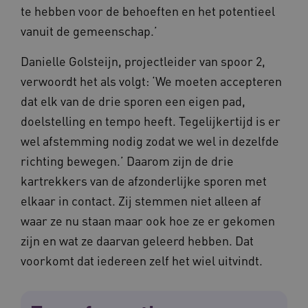
te hebben voor de behoeften en het potentieel
AWSALB
1 week
Amazon.com Inc.
vanuit de gemeenschap.’
m906.waardigheidentrots.nl
Danielle Golsteijn, projectleider van spoor 2,
verwoordt het als volgt: ‘We moeten accepteren
dat elk van de drie sporen een eigen pad,
doelstelling en tempo heeft. Tegelijkertijd is er
wel afstemming nodig zodat we wel in dezelfde
richting bewegen.’ Daarom zijn de drie
kartrekkers van de afzonderlijke sporen met
elkaar in contact. Zij stemmen niet alleen af
YSC
Sessie
Google LLC
.youtube.com
_ga_6B560G1Y8F
.waardigheidentrots.nl
1 jaar 1
waar ze nu staan maar ook hoe ze er gekomen
maand
zijn en wat ze daarvan geleerd hebben. Dat
voorkomt dat iedereen zelf het wiel uitvindt.
VISITOR_INFO1_LIVE
5 maanden
Google LLC
_ga_NWZZME161M
.waardigheidentrots.nl
1 jaar 1
weken
.youtube.com
maand