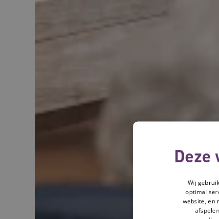
Deze 
Wij gebrui
optimaliser
website, en 
afspelen