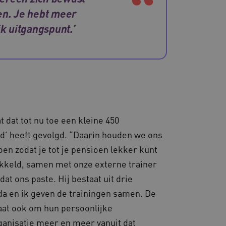
ter worden afgehandeld.
len. Je hebt meer
dsondersteuning met
jk uitgangspunt.’
-update, maken we extra
van deze op duur
s genaamd AWSALBCORS
 prestaties en
e website-gebruikers op te
varing te verbeteren. Het
t verzamelen van analytics
uikers omgaan met de
dat tot nu toe een kleine 450
’ heeft gevolgd. “Daarin houden we ons
oen zodat je tot je pensioen lekker kunt
ikkeld, samen met onze externe trainer
Universal Analytics - wat
t ons paste. Hij bestaat uit drie
gemeen gebruikte
gedrag en voorkeuren bij
ordt gebruikt om unieke
ing te bieden.
da en ik geven de trainingen samen. De
lekeurig gegenereerd
 opgenomen in elk
rverkeer toe te wijzen om
aat ook om hun persoonlijke
kt om bezoekers-, sessie-
te laten verlopen. Met een
de analyserapporten van
welke server op dit
ganisatie meer en meer vanuit dat
De gegenereerde