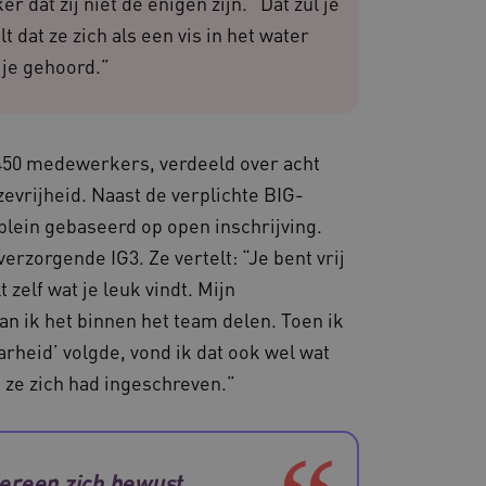
dat zij niet de enigen zijn. “Dat zul je
iëntie en prestaties.
t dat ze zich als een vis in het water
 je gehoord.”
 websites die draaien op
. Het wordt gebruikt voor
en dat de verzoeken om
rowsesessie naar dezelfde
450 medewerkers, verdeeld over acht
 de Cookie-Script.com-
van bezoekers te
zevrijheid. Naast de verplichte BIG-
 Cookie-Script.com is
n.
rplein gebaseerd op open inschrijving.
dsondersteuning met
rzorgende IG3. Ze vertelt: “Je bent vrij
-update, maken we extra
van deze op duur
 zelf wat je leuk vindt. Mijn
s genaamd AWSALBCORS
an ik het binnen het team delen. Toen ik
de toestemming van de
heid’ volgde, vond ik dat ook wel wat
un interactie met de site
evens over de toestemming
t ze zich had ingeschreven.”
ot verschillende
odat hun voorkeuren
ige sessies.
re als hostingplatform en
ng, zorgt deze cookie
edereen zich bewust
oekersbrowsersessie altijd