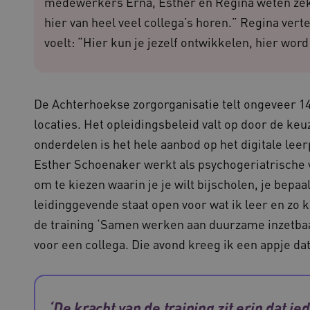
medewerkers Erna, Esther en Regina weten zeker 
onderhoud voor operationele effic
hier van heel veel collega’s horen.” Regina vertel
N
.youtube.com
5 maanden 4
weken
cy
voelt: “Hier kun je jezelf ontwikkelen, hier word
Sessie
Deze cookie wordt ingesteld door
Microsoft Corporation
het Windows Azure-cloudplatform
.waardigheidentrots.nl
taakverdeling om ervoor te zorg
bezoekerspagina's tijdens elke b
server worden gerouteerd.
De Achterhoekse zorgorganisatie telt ongeveer 1
1 jaar
Deze cookie wordt gebruikt door
CookieScript
service om de cookievoorkeuren 
locaties. Het opleidingsbeleid valt op door de keu
www.waardigheidentrots.nl
onthouden. De cookie-banner van
noodzakelijk om correct te werke
onderdelen is het hele aanbod op het digitale lee
1 week
Voor voortdurende plakkerighei
Amazon.com Inc.
Esther Schoenaker werkt als psychogeriatrische ve
CORS-use-cases na de Chromium
m906.waardigheidentrots.nl
plakkerigheidscookies voor elk 
om te kiezen waarin je je wilt bijscholen, je bepaalt
gebaseerde plakkeringsfunctie
(ALB).
leidinggevende staat open voor wat ik leer en zo k
ATA
5 maanden 4
Deze cookie wordt gebruikt om 
YouTube
de training ‘Samen werken aan duurzame inzetbaar
weken
gebruiker en privacykeuzes voor h
.youtube.com
op te slaan. Het registreert geg
voor een collega. Die avond kreeg ik een appje da
van de bezoeker met betrekking t
privacybeleid en instellingen, z
worden gerespecteerd in toekomst
Sessie
Bij het gebruik van Microsoft Azu
Microsoft Corporation
het inschakelen van load balanci
.waardigheidentrots.nl
‘De kracht van de training zit erin dat i
ervoor dat verzoeken van één bez