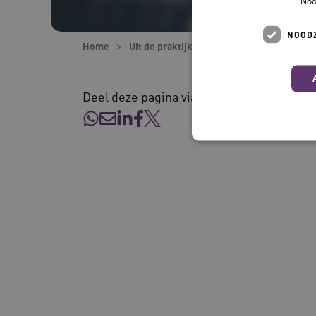
Noo
NOODZ
Home
Uit de praktijk
Blije medewerkers – b
Deel deze pagina via:
Deze functionele en technis
uw privacy.
Naam
UMB_SESSION
BCSessionID