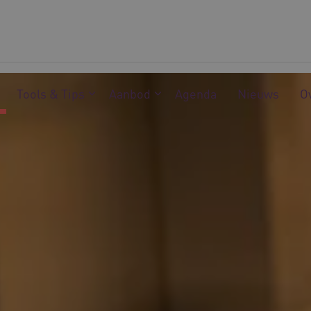
Tools & Tips
Aanbod
Agenda
Nieuws
O