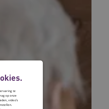
okies.
ervaring te
drag op onze
eden, video’s
nstellen.