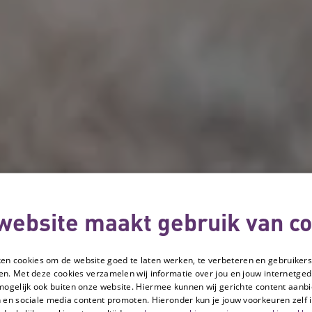
website maakt gebruik van co
ken cookies om de website goed te laten werken, te verbeteren en gebruikers
en. Met deze cookies verzamelen wij informatie over jou en jouw internetge
mogelijk ook buiten onze website. Hiermee kunnen wij gerichte content aanbi
 en sociale media content promoten. Hieronder kun je jouw voorkeuren zelf i