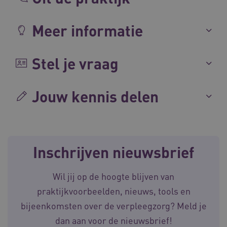
Meer informatie
CookieScriptConsent
Stel je vraag
CookieScript
www.waardigheidentrots.nl
Jouw kennis delen
AWSALBCORS
Amazon.com Inc.
m906.waardigheidentrots.nl
Inschrijven nieuwsbrief
Wil jij op de hoogte blijven van
praktijkvoorbeelden, nieuws, tools en
VISITOR_PRIVACY_METADATA
5 
YouTube
bijeenkomsten over de verpleegzorg? Meld je
.youtube.com
dan aan voor de nieuwsbrief!