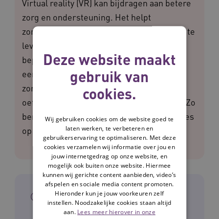
Virtual reality (VR) kan bijdragen aan betere
zorg en ondersteuning. Het helpt
zorgprofessionals bijvoorbeeld om zich in te
leven in hoe de cliënt zich voelt in een
Deze website maakt
bepaalde (zorg)situatie. Dit draagt bij aan
gebruik van
een betere communicatie en daarmee de
zorg. Met VR kun je ook lastige situaties
cookies.
oefenen, zoals een slechtnieuwsgesprek. Zo
ben je beter voorbereid op de praktijk. Lees
Wij gebruiken cookies om de website goed te
laten werken, te verbeteren en
op deze pagina alles over de inzet van VR.
gebruikerservaring te optimaliseren. Met deze
cookies verzamelen wij informatie over jou en
jouw internetgedrag op onze website, en
mogelijk ook buiten onze website. Hiermee
kunnen wij gerichte content aanbieden, video’s
afspelen en sociale media content promoten.
In het kort
Hieronder kun je jouw voorkeuren zelf
instellen. Noodzakelijke cookies staan altijd
aan.
Lees meer hierover in onze