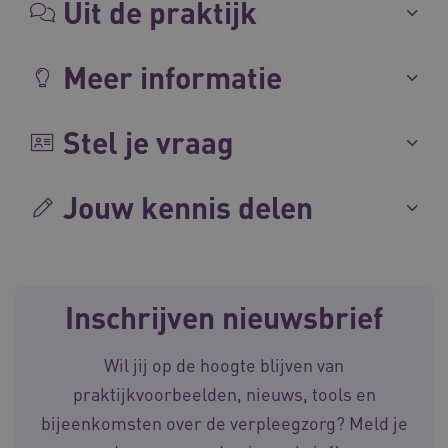
Uit de praktijk
Meer informatie
CookieScriptConsent
CookieScript
Stel je vraag
www.waardigheidentrots.nl
Jouw kennis delen
AWSALBCORS
Amazon.com Inc.
m906.waardigheidentrots.nl
Inschrijven nieuwsbrief
Wil jij op de hoogte blijven van
praktijkvoorbeelden, nieuws, tools en
VISITOR_PRIVACY_METADATA
5 
YouTube
.youtube.com
bijeenkomsten over de verpleegzorg? Meld je