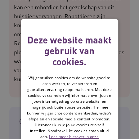
kan een robotdier het gezelschap van dit
huisdier vervangen. Robotdieren zijn
knuffeldieren die reageren op hun
omgeving, geluid, beweging en aanraking.
Deze website maakt
Robotdieren kunnen voor ontspanning en
gebruik van
plezier zorgen bij cliënten. Zeker op locaties
cookies.
waar (huis)dieren niet zijn toegestaan of
voor mensen die niet voor huisdieren
Wij gebruiken cookies om de website goed te
kunnen zorgen.
laten werken, te verbeteren en
gebruikerservaring te optimaliseren. Met deze
cookies verzamelen wij informatie over jou en
jouw internetgedrag op onze website, en
mogelijk ook buiten onze website. Hiermee
kunnen wij gerichte content aanbieden, video’s
In het kort
afspelen en sociale media content promoten.
Hieronder kun je jouw voorkeuren zelf
instellen. Noodzakelijke cookies staan altijd
aan.
Lees meer hierover in onze