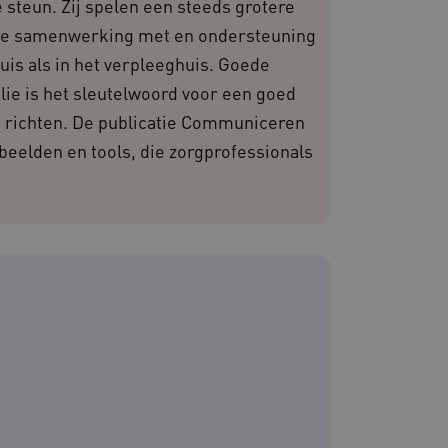
 steun. Zij spelen een steeds grotere
t de samenwerking met en ondersteuning
ebruikerssessies op de
uis als in het verpleeghuis. Goede
kersinteracties worden
.
ie is het sleutelwoord voor een goed
ruikerssessies te
e richten. De publicatie Communiceren
n dat berichten worden
e gebruikerssessie
iëntie en prestaties.
beelden en tools, die zorgprofessionals
 websites die draaien op
. Het wordt gebruikt voor
en dat de verzoeken om
rowsesessie naar dezelfde
 de Cookie-Script.com-
van bezoekers te
 Cookie-Script.com is
n.
dsondersteuning met
-update, maken we extra
van deze op duur
s genaamd AWSALBCORS