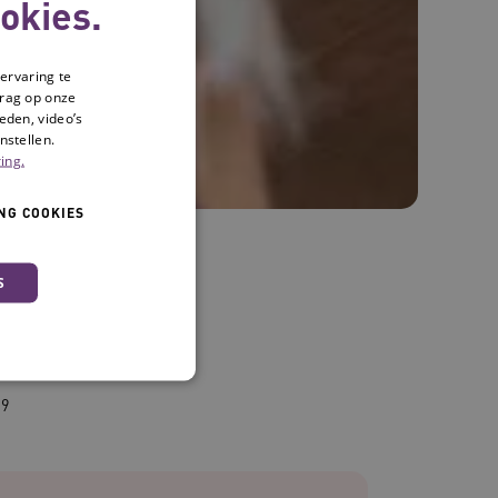
okies.
ervaring te
drag op onze
eden, video’s
nstellen.
ing.
NG COOKIES
S
 familie
19
 en maken geen inbreuk op