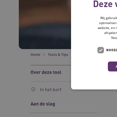
Deze 
Wij gebrui
optimaliser
website, en 
afspelen
Noo
NOODZ
Home
Tools & Tips
Tools
Communiceren 
Over deze tool
In het kort
Aan de slag
Deze functionele en technis
uw privacy.