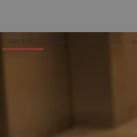
Tools & Tips
Aanbod
Agenda
Nieuws
O