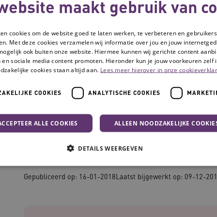
website maakt gebruik van co
ken cookies om de website goed te laten werken, te verbeteren en gebruikers
en. Met deze cookies verzamelen wij informatie over jou en jouw internetge
mogelijk ook buiten onze website. Hiermee kunnen wij gerichte content aanbi
 en sociale media content promoten. Hieronder kun je jouw voorkeuren zelf i
dzakelijke cookies staan altijd aan.
Lees meer hierover in onze cookieverklar
AKELIJKE COOKIES
ANALYTISCHE COOKIES
MARKETI
met familie
ACCEPTEER ALLE COOKIES
ALLEEN NOODZAKELIJKE COOKIE
Communiceren met
DETAILS WEERGEVEN
Gepubliceerd op: 16-01-2018
Laatst bijgewerkt op: 09-12-20
Noodzakelijke cookies
Analytische cookies
Marketing cookies
che cookies zorgen ervoor dat de website werkt. Deze cookies worden altijd geplaatst