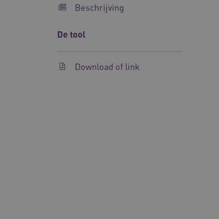
Beschrijving
Naam
UMB_SESSION
De tool
BCSessionID
Download of link
__Secure-ROLLOUT_TOKE
Google Privacy Poli
ARRAffinity
CookieScriptConsent
AWSALBCORS