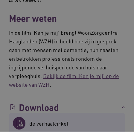
_ga_NWZZME161M
.waardigheidentrots.nl
1 jaar 1
weken
.youtube.com
maand
Meer weten
ga_session_duration
www.waardigheidentrots.nl
29 minute
59 seconde
In de film ‘Ken je mij’ brengt WoonZorgcentra
Haaglanden (WZH) in beeld hoe zij in gesprek
gaan met mensen met dementie, hun naasten
en betrokken professionals rondom de
BCSessionID
m906.waardigheidentrots.nl
1 jaar 1
maand
ingrijpende verhuisperiode van huis naar
_ga_G3VHK6CSBS
.waardigheidentrots.nl
1 jaar 1
maand
verpleeghuis.
Bekijk de film 'Ken je mij' op de
website van WZH
.
Download
BCSessionID
www.waardigheidentrots.nl
Sessie
de verhaalcirkel