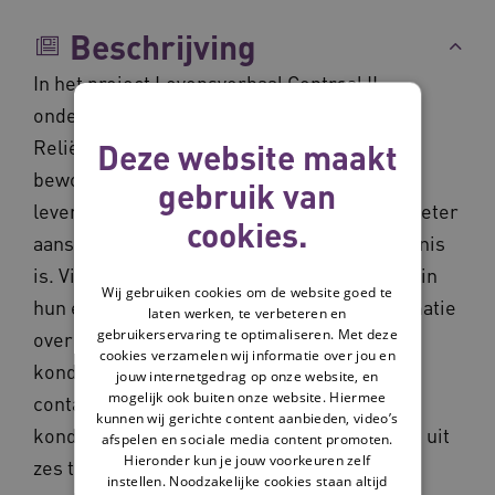
Beschrijving
In het project Levensverhaal Centraal II
onderzochten Hogeschool Windesheim en
Reliëf hoe zorgmedewerkers de zorg voor
Deze website maakt
bewoners met dementie vanuit het
gebruik van
levensverhaal zo kunnen inrichten, dat die beter
cookies.
aansluit bij wat voor de bewoner van betekenis
is. Vier Professionele LeerGroepen hebben in
Wij gebruiken cookies om de website goed te
hun eigen context onderzocht hoe zij informatie
laten werken, te verbeteren en
gebruikerservaring te optimaliseren. Met deze
over het levensverhaal van hun bewoners
cookies verzamelen wij informatie over jou en
konden verkrijgen. En hoe ze daarmee het
jouw internetgedrag op onze website, en
mogelijk ook buiten onze website. Hiermee
contact met en de zorg voor de bewoners
kunnen wij gerichte content aanbieden, video’s
konden verbeteren. Elke LeerGroep bestaat uit
afspelen en sociale media content promoten.
Hieronder kun je jouw voorkeuren zelf
zes tot acht zorgprofessionals uit
instellen. Noodzakelijke cookies staan altijd