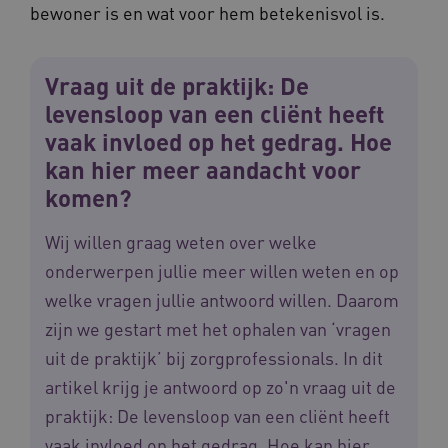
bewoner is en wat voor hem betekenisvol is.
Deze functionele en technische cookies zorgen
ervoor dat de website werkt. Deze cookies
worden altijd geplaatst en maken geen inbreuk
op uw privacy.
Vraag uit de praktijk: De
Naam
Provider
/
Domein
Ve
levensloop van een cliënt heeft
UMB_SESSION
www.waardigheidentrots.nl
vaak invloed op het gedrag. Hoe
kan hier meer aandacht voor
komen?
BCSessionID
vilans.blueconic.net
Wij willen graag weten over welke
onderwerpen jullie meer willen weten en op
welke vragen jullie antwoord willen. Daarom
zijn we gestart met het ophalen van ‘vragen
uit de praktijk’ bij zorgprofessionals. In dit
__Secure-ROLLOUT_TOKEN
.youtube.com
5 
artikel krijg je antwoord op zo'n vraag uit de
Google Privacy Policy
praktijk: De levensloop van een cliënt heeft
ARRAffinity
Microsoft Corporation
.waardigheidentrots.nl
vaak invloed op het gedrag. Hoe kan hier