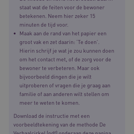
__Secure-YNID
.youtube.com
5 
staat wat de feiten voor de bewoner
betekenen. Neem hier zeker 15
FPLC
.waardigheidentrots.nl
minuten de tijd voor.
Maak aan de rand van het papier een
groot vak en zet daarin: ‘Te doen’.
Hierin schrijf je wat je zou kunnen doen
om het contact met, of de zorg voor de
bewoner te verbeteren. Maar ook
bijvoorbeeld dingen die je wilt
uitproberen of vragen die je graag aan
familie of aan anderen wilt stellen om
Naam
Provider
/
Domein
Vervaldat
meer te weten te komen.
_ga
1 jaar 1
Google LLC
maand
.waardigheidentrots.nl
Naam
Provider
/
Domein
Vervaldat
Download de instructie met een
FPID
1 jaar 1
voorbeeldtekening van de methode De
Google
maand
.waardigheidentrots.nl
Verhaalcirkel (pdf) onderaan deze pagina.