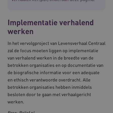
AWSALB
1 week
Implementatie verhalend
Amazon.com Inc.
m906.waardigheidentrots.nl
werken
In het vervolgproject van Levensverhaal Centraal
zal de focus moeten liggen op implementatie
van verhalend werken in de breedte van de
betrokken organisaties en op documentatie van
de biografische informatie voor een adequate
en ethisch verantwoorde overdracht. Alle
betrokken organisaties hebben inmiddels
YSC
Sessie
Google LLC
.youtube.com
_ga_6B560G1Y8F
.waardigheidentrots.nl
1 jaar 1
besloten door te gaan met verhaalgericht
maand
werken.
VISITOR_INFO1_LIVE
5 maanden
Google LLC
Bron: Relief.nl