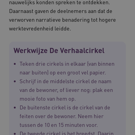
nauwelijks konden spreken te ontdekken.
Daarnaast gaven de deelnemers aan dat de
verworven narratieve benadering tot hogere
werktevredenheid leidde.
Werkwijze De Verhaalcirkel
ARRAffinitySameSite
Microsoft Corporation
.waardigheidentrots.nl
Teken drie cirkels in elkaar (van binnen
naar buiten) op een groot vel papier.
Schrijf in de middelste cirkel de naam
van de bewoner, of liever nog: plak een
AWSALBCORS
Amazon.com Inc.
vilans.blueconic.net
mooie foto van hem op.
De buitenste cirkel is de cirkel van de
feiten over de bewoner. Neem hier
tussen de 10 en 15 minuten voor.
De tweede cirkel is het breedst. Daarin