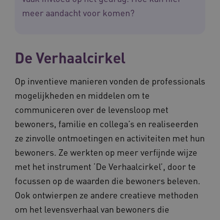
meer aandacht voor komen?
De Verhaalcirkel
CookieScriptConsent
CookieScript
www.waardigheidentrots.nl
Op inventieve manieren vonden de professionals
mogelijkheden en middelen om te
communiceren over de levensloop met
bewoners, familie en collega’s en realiseerden
AWSALBCORS
Amazon.com Inc.
m906.waardigheidentrots.nl
ze zinvolle ontmoetingen en activiteiten met hun
bewoners. Ze werkten op meer verfijnde wijze
met het instrument ‘De Verhaalcirkel’, door te
focussen op de waarden die bewoners beleven.
Ook ontwierpen ze andere creatieve methoden
VISITOR_PRIVACY_METADATA
5 
YouTube
om het levensverhaal van bewoners die
.youtube.com