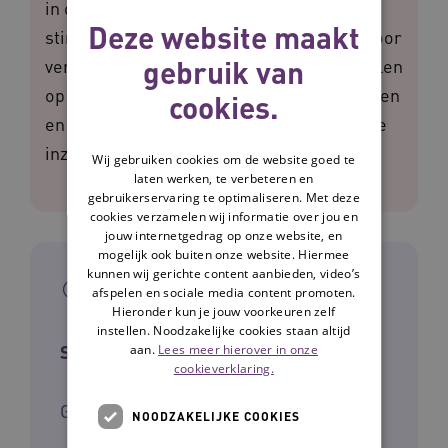
in om cliënten mentaal en fysiek te
Deze website maakt
stimuleren. Of om ze juist rust te geven door
gebruik van
vertrouwde beelden. Je kunt zo ook inspelen
op hun verschillende voorkeuren, behoeften
cookies.
en beperkingen. Je leest hier alles over de
inzet van interactieve belevingen.
Wij gebruiken cookies om de website goed te
laten werken, te verbeteren en
gebruikerservaring te optimaliseren. Met deze
cookies verzamelen wij informatie over jou en
jouw internetgedrag op onze website, en
mogelijk ook buiten onze website. Hiermee
kunnen wij gerichte content aanbieden, video’s
In het kort
afspelen en sociale media content promoten.
Hieronder kun je jouw voorkeuren zelf
instellen. Noodzakelijke cookies staan altijd
Sector
aan.
Lees meer hierover in onze
cookieverklaring.
Gehandicaptenzorg, Ouderenzorg
NOODZAKELIJKE COOKIES