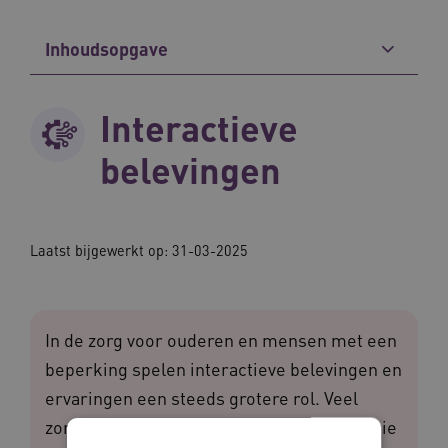
Inhoudsopgave
Interactieve
belevingen
Laatst bijgewerkt op: 31-03-2025
In de zorg voor ouderen en mensen met een
beperking spelen interactieve belevingen en
ervaringen een steeds grotere rol. Veel
zorgorganisaties zetten daarom technologie