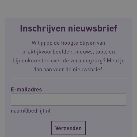
CookieScriptConsent
CookieScript
www.waardigheidentrots.nl
Inschrijven nieuwsbrief
Wil jij op de hoogte blijven van
AWSALBCORS
Amazon.com Inc.
praktijkvoorbeelden, nieuws, tools en
m906.waardigheidentrots.nl
bijeenkomsten over de verpleegzorg? Meld je
dan aan voor de nieuwsbrief!
E-mailadres
VISITOR_PRIVACY_METADATA
5 
YouTube
.youtube.com
naam@bedrijf.nl