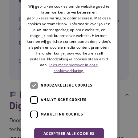
Voor wie
Wij gebruiken cookies om de website goed te
laten werken, te verbeteren en
Beleidsmedewerkers, Leidinggevenden,
gebruikerservaring te optimaliseren. Met deze
cookies verzamelen wij informatie over jou en
Zorgmanagers
jouw internetgedrag op onze website, en
mogelijk ook buiten onze website. Hiermee
kunnen wij gerichte content aanbieden, video’s
Cliëntgroep
afspelen en sociale media content promoten.
Hieronder kun je jouw voorkeuren zelf
instellen. Noodzakelijke cookies staan altijd
Ouderen
aan.
Lees meer hierover in onze
cookieverklaring.
NOODZAKELIJKE COOKIES
Beschrijving
ANALYTISCHE COOKIES
Digitaal transformeren
MARKETING COOKIES
Door de enorme snelheid waarmee nieuwe
technologie beschikbaar komt en alles wat
ACCEPTEER ALLE COOKIES
innovatieve technologie mogelijk maakt, zitten