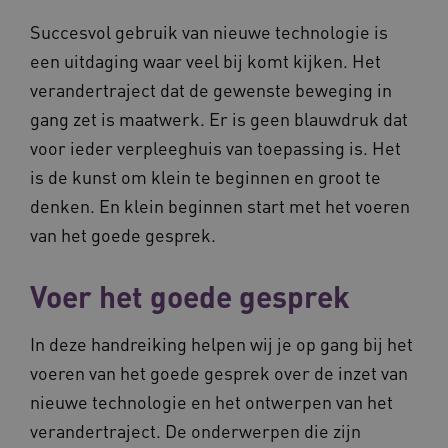
Succesvol gebruik van nieuwe technologie is
een uitdaging waar veel bij komt kijken. Het
verandertraject dat de gewenste beweging in
gang zet is maatwerk. Er is geen blauwdruk dat
__Secure-ROLLOUT_TOKEN
.youtube.com
5 
voor ieder verpleeghuis van toepassing is. Het
Google Privacy Policy
ARRAffinity
Microsoft Corporation
is de kunst om klein te beginnen en groot te
.waardigheidentrots.nl
denken. En klein beginnen start met het voeren
van het goede gesprek.
Voer het goede gesprek
CookieScriptConsent
CookieScript
In deze handreiking helpen wij je op gang bij het
www.waardigheidentrots.nl
voeren van het goede gesprek over de inzet van
nieuwe technologie en het ontwerpen van het
verandertraject. De onderwerpen die zijn