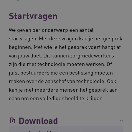
Startvragen
AWSALBCORS
Amazon.com Inc.
vilans.blueconic.net
We geven per onderwerp een aantal
startvragen. Met deze vragen kan je het gesprek
beginnen. Met wie je het gesprek voert hangt af
van jouw doel. Dit kunnen zorgmedewerkers
zijn die met technologie moeten werken. Of
__Secure-YNID
.youtube.com
5 
juist bestuurders die een beslissing moeten
FPLC
.waardigheidentrots.nl
maken over de aanschaf van technologie. Ook
kan je met meerdere mensen het gesprek aan
gaan om een vollediger beeld te krijgen.
Download