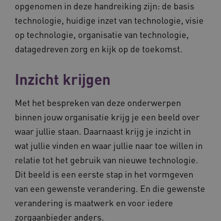
opgenomen in deze handreiking zijn: de basis
AWSALBCORS
Amazon.com Inc.
m906.waardigheidentrots.nl
technologie, huidige inzet van technologie, visie
op technologie, organisatie van technologie,
datagedreven zorg en kijk op de toekomst.
Inzicht krijgen
VISITOR_PRIVACY_METADATA
5 
YouTube
.youtube.com
Met het bespreken van deze onderwerpen
binnen jouw organisatie krijg je een beeld over
waar jullie staan. Daarnaast krijg je inzicht in
wat jullie vinden en waar jullie naar toe willen in
relatie tot het gebruik van nieuwe technologie.
Dit beeld is een eerste stap in het vormgeven
ARRAffinitySameSite
Microsoft Corporation
van een gewenste verandering. En die gewenste
.waardigheidentrots.nl
verandering is maatwerk en voor iedere
zorgaanbieder anders.