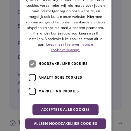
cookies verzamelen wij informatie over jou en
Cliënten
jouw internetgedrag op onze website, en
mogelijk ook buiten onze website. Hiermee
kunnen wij gerichte content aanbieden, video’s
Soort kennis
afspelen en sociale media content promoten.
Hieronder kun je jouw voorkeuren zelf
instellen. Noodzakelijke cookies staan altijd
Praktijk
aan.
Lees meer hierover in onze
cookieverklaring.
Ontwikkelaar
NOODZAKELIJKE COOKIES
Vilans in samenwerking met RegioPlus,
ANALYTISCHE COOKIES
Academische Werkplaats Ouderenzorg
Limburg en ActiZ.
MARKETING COOKIES
ACCEPTEER ALLE COOKIES
Wat is het?
ALLEEN NOODZAKELIJKE COOKIES