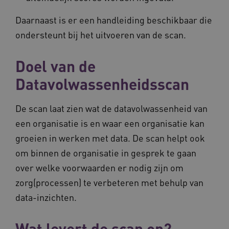
Daarnaast is er een handleiding beschikbaar die
ondersteunt bij het uitvoeren van de scan.
__Secure-ROLLOUT_TOKEN
.youtube.com
5 
Google Privacy Policy
ARRAffinity
Microsoft Corporation
Doel van de
.waardigheidentrots.nl
Datavolwassenheidsscan
De scan laat zien wat de datavolwassenheid van
een organisatie is en waar een organisatie kan
groeien in werken met data. De scan helpt ook
CookieScriptConsent
CookieScript
www.waardigheidentrots.nl
om binnen de organisatie in gesprek te gaan
over welke voorwaarden er nodig zijn om
zorg(processen) te verbeteren met behulp van
data-inzichten.
AWSALBCORS
Amazon.com Inc.
m906.waardigheidentrots.nl
Wat levert de scan op?