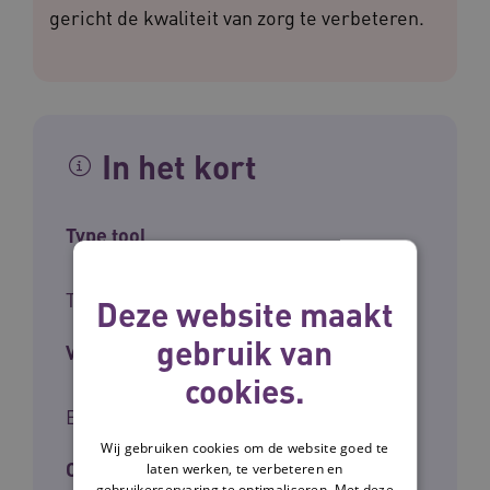
gericht de kwaliteit van zorg te verbeteren.
In het kort
Type tool
Toolkit
Deze website maakt
gebruik van
Voor wie
cookies.
Beleidsmedewerkers, Zorgbestuurders
Wij gebruiken cookies om de website goed te
Cliëntgroep
laten werken, te verbeteren en
gebruikerservaring te optimaliseren. Met deze