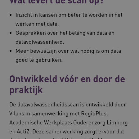
Inzicht in kansen om beter te worden in het
werken met data.
Gesprekken over het belang van data en
VISITOR_PRIVACY_METADATA
5 
YouTube
.youtube.com
datavolwassenheid.
Meer bewustzijn over wat nodig is om data
goed te gebruiken.
Ontwikkeld vóór en door de
praktijk
ARRAffinitySameSite
Microsoft Corporation
.waardigheidentrots.nl
De datavolwassenheidsscan is ontwikkeld door
Vilans in samenwerking met RegioPlus,
Academische Werkplaats Ouderenzorg Limburg
en ActiZ. Deze samenwerking zorgt ervoor dat