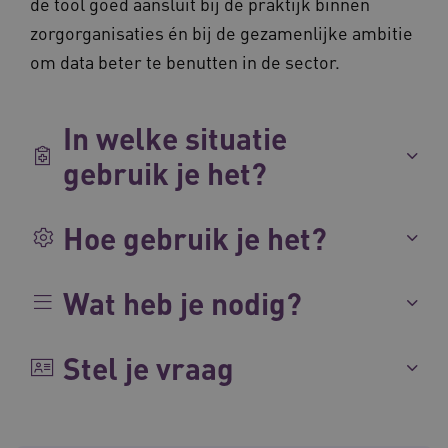
de tool goed aansluit bij de praktijk binnen
AWSALBCORS
Amazon.com Inc.
vilans.blueconic.net
zorgorganisaties én bij de gezamenlijke ambitie
om data beter te benutten in de sector.
In welke situatie
__Secure-YNID
.youtube.com
5 
gebruik je het?
FPLC
.waardigheidentrots.nl
Hoe gebruik je het?
Wat heb je nodig?
Stel je vraag