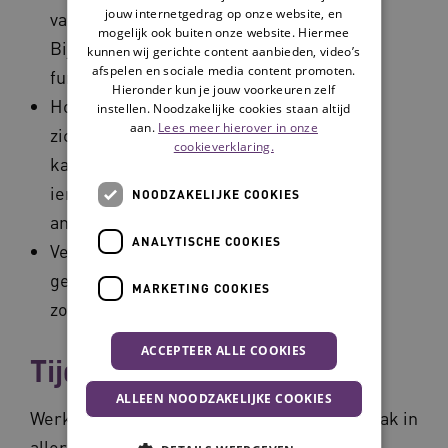
jouw internetgedrag op onze website, en
van gesprekken met medewerkers.
mogelijk ook buiten onze website. Hiermee
Bijvoorbeeld tijdens
kunnen wij gerichte content aanbieden, video’s
afspelen en sociale media content promoten.
functioneringsgesprekken.
Hieronder kun je jouw voorkeuren zelf
Houd er rekening mee dat niet iedereen
instellen. Noodzakelijke cookies staan altijd
aan.
Lees meer hierover in onze
zich herkent in de term mantelzorg. Het
cookieverklaring.
kan dus passender zijn om te vragen of
iemand in de thuissituatie zorgt voor een
NOODZAKELIJKE COOKIES
ander.
ANALYTISCHE COOKIES
Vergeet niet de eventuele financiële
gevolgen van het opnemen van langdurig
MARKETING COOKIES
zorgverlof te bespreken.
ACCEPTEER ALLE COOKIES
Tijd voor flexibiliteit
ALLEEN NOODZAKELIJKE COOKIES
Werkende mantelzorgers wurmen zich al vaak in
allerlei bochten om werk en privé te