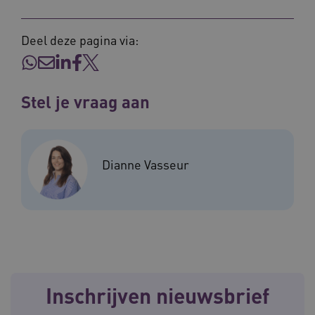
Deel deze pagina via:
__Secure-YNID
.youtube.com
5 
Stel je vraag aan
FPLC
.waardigheidentrots.nl
Dianne Vasseur
Inschrijven nieuwsbrief