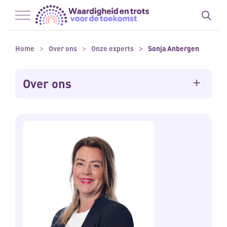
Naar hoofdinhoud
Naar footer
Home
Over ons
Onze experts
Sonja Anbergen
Over ons