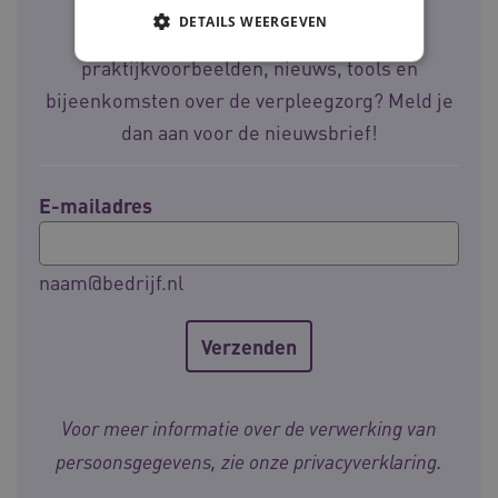
DETAILS WEERGEVEN
Wil jij op de hoogte blijven van
praktijkvoorbeelden, nieuws, tools en
bijeenkomsten over de verpleegzorg? Meld je
Noodzakelijke cookies
Analytische cookies
dan aan voor de nieuwsbrief!
Marketing cookies
Deze functionele en technische cookies zorgen
ervoor dat de website werkt. Deze cookies
E-mailadres
worden altijd geplaatst en maken geen inbreuk
op uw privacy.
Naam
Provider
/
Domein
Ve
naam@bedrijf.nl
UMB_SESSION
www.waardigheidentrots.nl
BCSessionID
vilans.blueconic.net
Voor meer informatie over de verwerking van
persoonsgegevens, zie onze
privacyverklaring
.