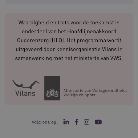
__Secure-ROLLOUT_TOKEN
.youtube.com
5 
Waardigheid en trots voor de toekomst
is
Google Privacy Policy
onderdeel van het Hoofdlijnenakkoord
ARRAffinity
Microsoft Corporation
.waardigheidentrots.nl
Ouderenzorg (HLO). Het programma wordt
uitgevoerd door kennisorganisatie Vilans in
samenwerking met het ministerie van VWS.
CookieScriptConsent
CookieScript
www.waardigheidentrots.nl
Volg ons op:
AWSALBCORS
Amazon.com Inc.
Ga naar de LinkedIn pagina va
Ga naar de Facebook pagi
Ga naar de Instagram 
Ga naar het YouTu
m906.waardigheidentrots.nl