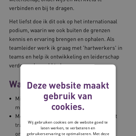
verbinden en bij te dragen.
Het liefst doe ik dit ook op het internationaal
podium, waarin we ook buiten de grenzen
kennis en ervaring brengen en ophalen. Als
teamleider werk ik graag met 'hartwerkers' in
teams en help ik ontwikkeling en leiderschap
verder op 'smaak' te brengen.
Wapenfeiten
Deze website maakt
gebruik van
Mijn kennis uit de zorg draag ik met mij
cookies.
mee in het werk dat ik doe.
Met mijn ervaring in het onderwijs en met
Wij gebruiken cookies om de website goed te
trajecten in de lijn van verbinding
laten werken, te verbeteren en
onderwijs, onderzoek en beroepspraktijk
gebruikerservaring te optimaliseren. Met deze