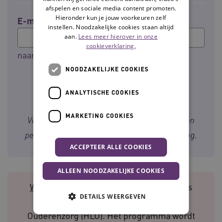
afspelen en sociale media content promoten.
Hieronder kun je jouw voorkeuren zelf
E-mailadres
instellen. Noodzakelijke cookies staan altijd
aan.
Lees meer hierover in onze
cookieverklaring.
naam@bedrijf.nl
NOODZAKELIJKE COOKIES
ANALYTISCHE COOKIES
MARKETING COOKIES
Voor meer informatie over de verwerking van
persoonsgegevens, zie onze
privacyverklaring
.
ACCEPTEER ALLE COOKIES
ALLEEN NOODZAKELIJKE COOKIES
Waardigheid en trots voor de toekomst
is
DETAILS WEERGEVEN
onderdeel van het Hoofdlijnenakkoord
Ouderenzorg (HLO). Het programma wordt