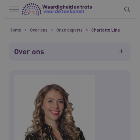
Naar hoofdinhoud
Naar footer
Home
Over ons
Onze experts
Charlotte Lina
Over ons