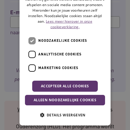
afspelen en sociale media content promoten.
Hieronder kun je jouw voorkeuren zelf
E-mailadres
instellen. Noodzakelijke cookies staan altijd
aan.
Lees meer hierover in onze
cookieverklaring.
naam@bedrijf.nl
NOODZAKELIJKE COOKIES
ANALYTISCHE COOKIES
MARKETING COOKIES
Voor meer informatie over de verwerking van
persoonsgegevens, zie onze
privacyverklaring
.
ACCEPTEER ALLE COOKIES
ALLEEN NOODZAKELIJKE COOKIES
Waardigheid en trots voor de toekomst
is
DETAILS WEERGEVEN
onderdeel van het Hoofdlijnenakkoord
Ouderenzorg (HLO). Het programma wordt