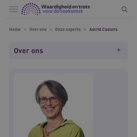
Naar hoofdinhoud
Naar footer
Home
Over ons
Onze experts
Astrid Custers
Over ons