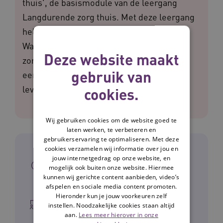
thuis', de basismodule van de leergang
Langdurende zorg thuis. Met deze leergang
helpen we vanuit het programma
Waardigheid en trots voor de toekomst
Deze website maakt
zorgorganisaties met het vormgeven van
gebruik van
een passend dienstenaanbod voor het
leveren van Wlz-zorg thuis.
cookies.
Wij gebruiken cookies om de website goed te
laten werken, te verbeteren en
gebruikerservaring te optimaliseren. Met deze
cookies verzamelen wij informatie over jou en
Praktische
jouw internetgedrag op onze website, en
mogelijk ook buiten onze website. Hiermee
informatie
kunnen wij gerichte content aanbieden, video’s
afspelen en sociale media content promoten.
Hieronder kun je jouw voorkeuren zelf
Type bijeenkomst
instellen. Noodzakelijke cookies staan altijd
aan.
Lees meer hierover in onze