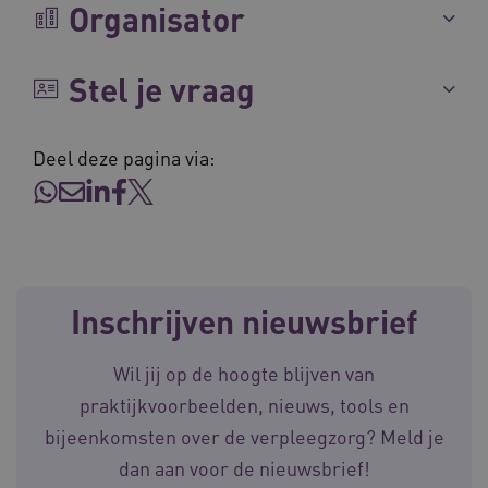
Organisator
Stel je vraag
CookieScriptConsent
CookieScript
www.waardigheidentrots.nl
Deel deze pagina via:
AWSALBCORS
Amazon.com Inc.
m906.waardigheidentrots.nl
Inschrijven nieuwsbrief
Wil jij op de hoogte blijven van
praktijkvoorbeelden, nieuws, tools en
VISITOR_PRIVACY_METADATA
5 
YouTube
bijeenkomsten over de verpleegzorg? Meld je
.youtube.com
dan aan voor de nieuwsbrief!